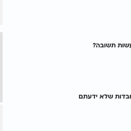
עשות תשובה?
קרא שמאלי בלשון חז"ל? 10 עובדות שלא ידעתם