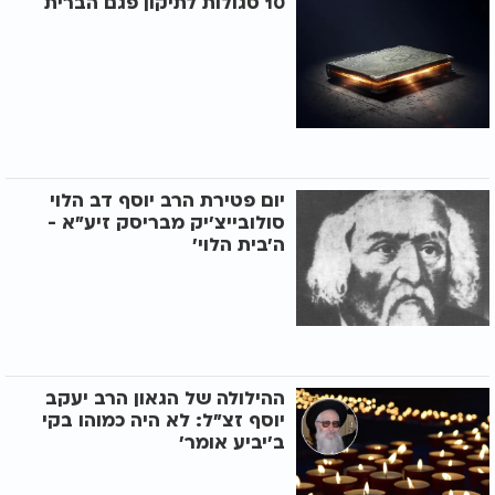
10 סגולות לתיקון פגם הברית
יום פטירת הרב יוסף דב הלוי
סולובייצ'יק מבריסק זיע"א -
ה’בית הלוי’
ההילולה של הגאון הרב יעקב
יוסף זצ"ל: לא היה כמוהו בקי
ב’יביע אומר’