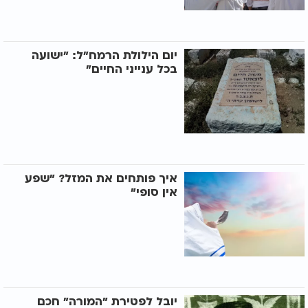
יום הילולת הרמח"ל: "ישועה
בכל ענייני החיים"
איך פותחים את המזל? "שפע
אין סופי"
יובל לפטירת "המורה" חכם