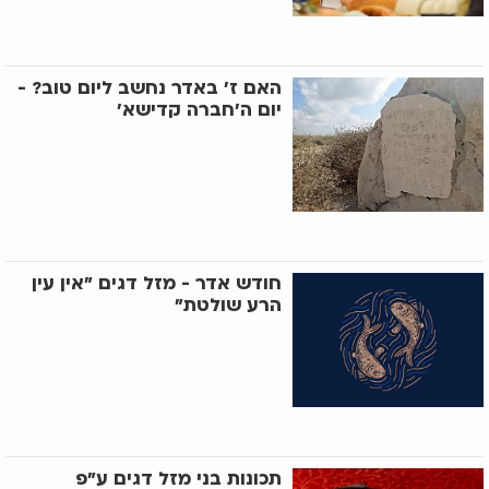
האם ז’ באדר נחשב ליום טוב? -
יום ה’חברה קדישא’
חודש אדר - מזל דגים "אין עין
הרע שולטת"
תכונות בני מזל דגים ע"פ