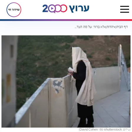
שידור חי
דף הבית
יהדות
לא ברור: על מה הצדיקים צריכים לעשות תשובה?
(צילום: David Cohen 156/shutterstock)