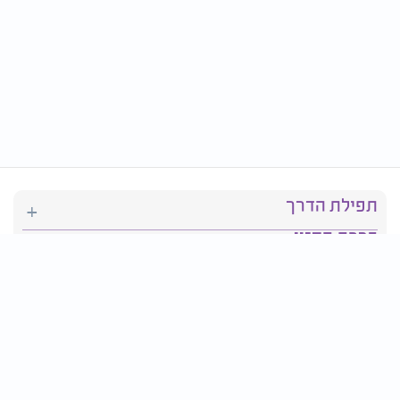
תפילת הדרך
ברכת המזון
יהדות
סידור תפילה
בריאות
חגים ומועדים