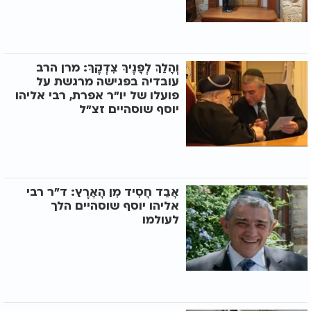
וְהָלַךְ לְפָנֶיךָ צִדְקֶךָ: מרן הרב
עובדיה בפגישה מרגשת על
פועלו של יו"ר אפרת, רבי אליהו
יוסף שוסהיים זצ"ל
אָבַד חָסִיד מִן הָאָרֶץ: ד"ר רבי
אליהו יוסף שוסהיים הלך
לעולמו