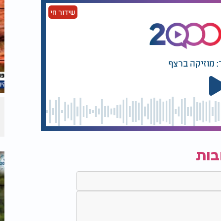
שידור חי
: מוזיקה ברצף
בות