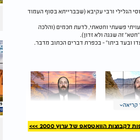
יוסי הגלילי ורבי עקיבא (שבברייתא בסוף העמוד
 עויתי פשעתי וחטאתי, לדעת חכמים (והלכה
טא" זה שגגה ולא זדון).
דו ובעד ביתו" - בכפרת דברים הכתוב מדבר.
קריאה
 היומי
דף יומי: הדף היומי
קבוצות הוואטסאפ של ערוץ 2000 >>>
 י"ד - י"ג
לצפייה - יומא י’ - ט’
קרב
אייר: הרב אקרב