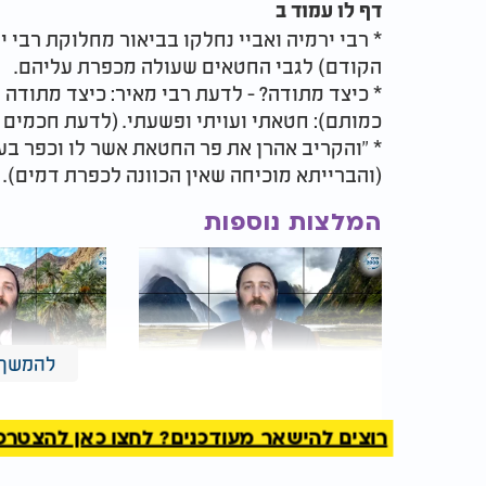
דף לו עמוד ב
* רבי ירמיה ואביי נחלקו בביאור מחלוקת רבי 
הקודם) לגבי החטאים שעולה מכפרת עליהם.
* כיצד מתודה? - לדעת רבי מאיר: כיצד מתודה
כמותם): חטאתי ועויתי ופשעתי. (לדעת חכמים "ח
* "והקריב אהרן את פר החטאת אשר לו וכפר בע
(והברייתא מוכיחה שאין הכוונה לכפרת דמים).
המלצות נוספות
להמשך 
דף יומי:
הדף היומי
לצפייה
דף יומי: הדף
רוצים להישאר מעודכנים? לחצו כאן להצטרפות ל
-
יומא
ט"ז - ט"ו אייר: הרב
לצפייה - יומא
אקרב
אייר: הרב א