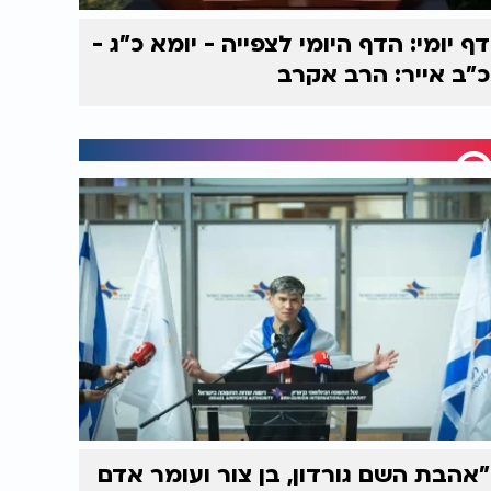
דף יומי: הדף היומי לצפייה - יומא כ"ג -
כ"ב אייר: הרב אקרב
"אהבת השם גורדון, בן צור ועומר אדם