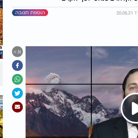
הוספת תגובה
א
א