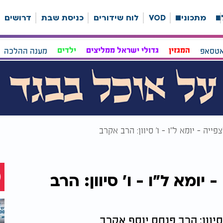
ה
מתכונים
VOD
לוח שידורים
כניסת שבת
דרושים
אטסאפ
המגזין
גדולי ישראל ממליצים
ילדים
מענה ההלכה
פייה - יומא ל"ו - ו’ סיוון: הרב אקרב
 יומא ל"ו - ו’ סיוון: הרב
’ סיוון: הרב פנחס יוסף אקרב