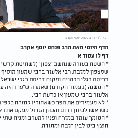
Video
יומא ל"ו - הרב פנחס יוסף אקרב
הדף היומי מאת הרב פנחס יוסף אקרב:
דף לו עמוד א
* השטח בעזרה שנחשב "צפון" (לשחיטת קדשי קד
שמצפון למזבח, רבי אלעזר ברבי שמעון מוסיף א
דריסת רגלי הכהנים ומקום דריסת רגלי ישראל.
* המשנה (בעמוד הקודם) שאמרה ש"פרו היה עומ
אלעזר ברבי שמעון או כדעת רבי.
* לא מעמידים את הפר כשאחוריו למזרח כלפי ה
כשראשו לכיוון דרום והכהן הגדול מעקם את ראש
* הסומך עומד במזרח ופניו למערב ומניח שתי י
חוצץ בינו לבין הזבח ומתודה.