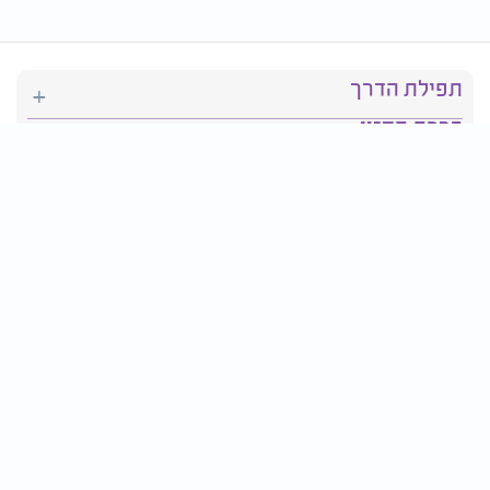
תפילת הדרך
ברכת המזון
יהדות
סידור תפילה
בריאות
חגים ומועדים