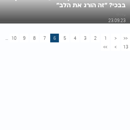
בבכי? "זה הורג את הלב"
עידו לוי
23.09.23
...
10
9
8
7
6
5
4
3
2
1
<
<<
>>
>
13