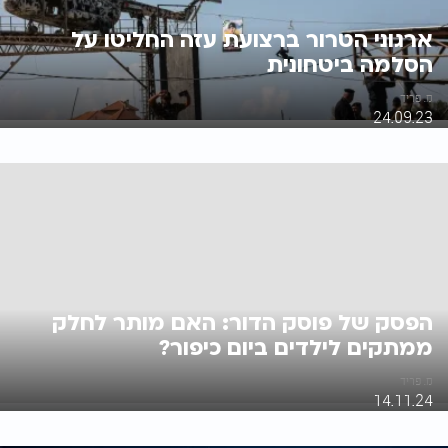
ארגוני הטרור ברצועת עזה החליטו על
הסלמה ביטחונית
מ. פריד
24.09.23
הפסק של פוסק הדור: האם מותר לחלק
ממתקים לילדים ביום כיפור?
מ. פריד
14.11.24