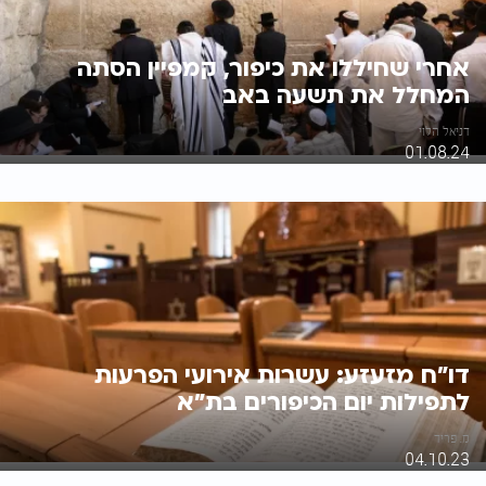
אחרי שחיללו את כיפור, קמפיין הסתה
המחלל את תשעה באב
דניאל הלוי
01.08.24
דו"ח מזעזע: עשרות אירועי הפרעות
לתפילות יום הכיפורים בת"א
מ. פריד
04.10.23