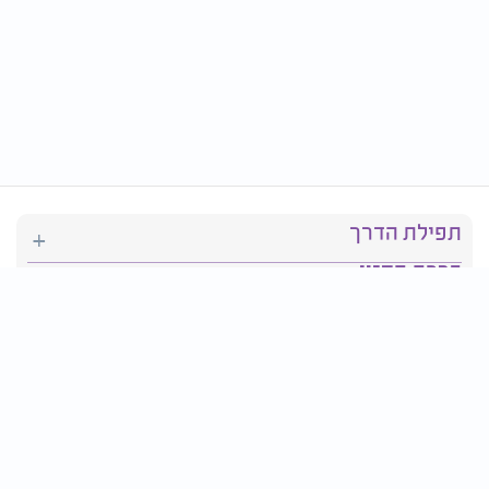
תפילת הדרך
ברכת המזון
יהדות
סידור תפילה
בריאות
חגים ומועדים