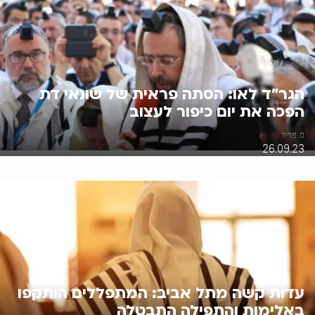
הגר"ד לאו: הסתה פראית של שונאי דת
הפכה את יום כיפור לעצוב
מ. פריד
26.09.23
עדות קשה מתל אביב: המתפללים הותקפו
באלימות והתפילה התבטלה