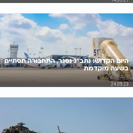
היום הקדוש: נתב"ג נסגר, התחבורה תסתיים
בשעה מוקדמת
מ. פריד
24.09.23