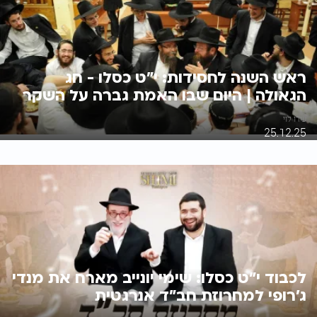
ראש השנה לחסידות: י"ט כסלו - חג
הגאולה | היום שבו האמת גברה על השקר
עידו לוי
25.12.25
לכבוד י"ט כסלו: שימי יונייב מארח את מנדי
ג'רופי למחרוזת חב"ד אנרגטית