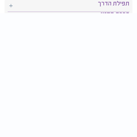
תפילת הדרך
ברכת המזון
יהדות
סידור תפילה
בריאות
חגים ומועדים
פרטים ליצירת קשר:
טלפון : 2610*
פקס: 03-9509719
דוא״ל:
contact@tv2000.co.il