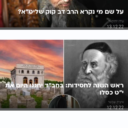
על שם מי נקרא הרב דב קוק שליט"א?
עידו יחזקאל
13.12.22
ראש השנה לחסידות: בחב"ד יחגגו היום את
י"ט כסלו
איציק שכטר
12.12.22