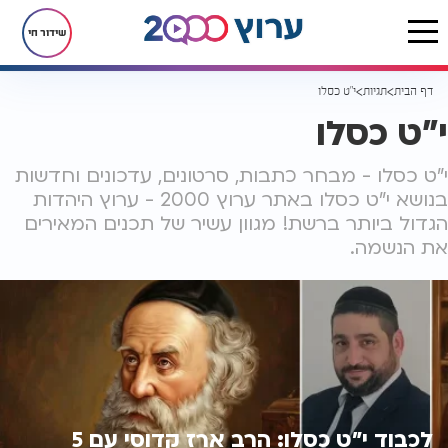
שידור חי
דף הבית
תגיות
י"ט כסלו
י"ט כסלו
י"ט כסלו - מבחר כתבות, סרטונים, עדכונים וחדשות
בנושא י"ט כסלו באתר ערוץ 2000 - ערוץ היהדות
הגדול ביותר ברשת! מגוון עשיר של תכנים המאירים
את הנשמה.
לכבוד י"ט כסלו: הרב ארז קדוסי עם 5