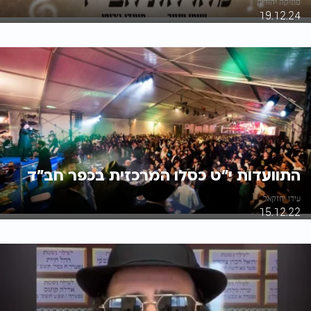
מוזיקה יהודית
19.12.24
התוועדות י"ט כסלו המרכזית בכפר חב"ד
עידו יחזקאל
15.12.22