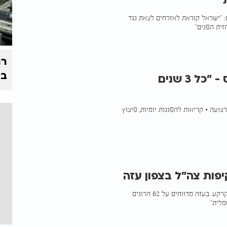
"
: "ישראל קוראת לאזרחים לצאת נגד
זית הפנים"
רח
בי
מרד בעזה? תושבים יוצאים נגד חמאס - "כל 3 שנים
עה • קריאות להפגנות יומיות, פיצוץ
פות צה"ל בצפון עזה
צה"ל הגביר את הלחץ על תאי הטרור עם מתקפה חריגה מהאוויר והקרקע. בעזה מדווחים על 62 הרוגים