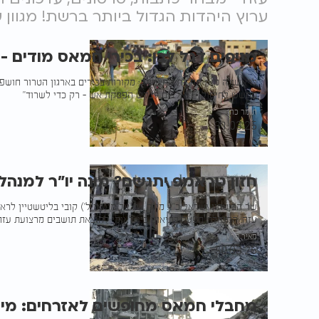
ערוץ היהדות הגדול ביותר ברשת! מגוון
מניפים דגל לבן: בכירי חמאס מודים -
לראשונה מאז תחילת המלחמה: מקורות בכירים בארגון הטרור חושפים
מחשש לחיסול • "נאלצים לבקש הפסקת אש - רק כדי לשרוד"
תומר כהן
31.03.25
חזון טראמפ יתגשם? מונה יו"ר למנהל
שר הביטחון ישראל כ"ץ מינה את אל"מ (במיל') קובי בליטשטיין לר
עזה. המנהלת תפעל בתיאום בין-לאומי להוצאת תושבים מרצועת עזה
מאיר פרץ
30.03.25
מחבלי חמאס מחופשים לאזרחים: מי 