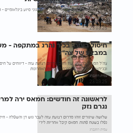
המנהלת תפעל לתיאום עם מדינות היעד וארגוני סיוע בינלאומיים - ת
וכלכלי לשיפור קליטתם במדינות החדשות
עמית רוזנברג
23.03.25
במבצע של צה"ל
צה"ל המשיך במבצע "עוז וחרב" בדרום רצועת עזה - דיווחים על חי
ובג'יהאד האיסלאמי במסגרת התקיפות האחרונות
עמית רוזנברג
23.03.25
לראשונה זה חודשים: חמאס ירה למרכ
נגרם נזק
שלושה שיגורים זוהו מדרום רצועת עזה לעבר גוש דן והשפלה - חיל ה
נפלו בשטח פתוח. חמאס קיבל אחריות לירי
עמית רוזנברג