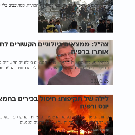
לפי גורמים ביטחוניים, חמאס עבר למלחמת הסתרה: מסתובבים בלי מ
השב"כ: ציד ממוקד נמשך 24/7
תומר כהן
30.03.25
צה"ל: ממצאים ביולוגיים הקשורים לחט
אותרו ברפיח
במהלך פעילות מבצעית ברפיח, אותרו ממצאים ביולוגיים הקשורים ל
ונחטף בידי הג'יהאד האסלאמי באוקטובר. בצה"ל מדגישים: הגופה ט
עמית רוזנברג
30.03.25
לילה של תקיפות: חיסול בכירים בחמא
יונס ורפיח
כוחות הביטחון פועלים בעומק הרצועה - מהאוויר ומהקרקע - בעקבו
משרד הבריאות בעזה מדווח על עשרות הרוגים ונפגעים
עמית רוזנברג