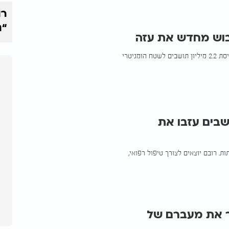
רו
“נ
בוש מחדש את עזה
לפי ה"פייננשל טיימס", צה"ל מתכנן שליטה ארוכת טווח ברצועה ודחיסת 2.2 מיליון תושבים לשטח הומניטרי
גירה מעזה: יותר מ-1,000 תושבים עזבו את
שבים את עזה לצמיתות. רובם יוצאים לצורך טיפול רפואי,
 את מעברם של