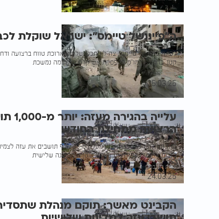
ה"פייננשל טיימס": ישראל שוקלת לכ
קטן. ברקע - המו"מ להפסקת אש קרס והלחימה נמשכת
תומר כהן
25.03.25
עלייה בה
הרצועה מתחילת החודש
מאז תחילת המלחמה עזבו למעלה מ-35 אלף תו
בזכות אזרחות כפולה או אשרת שהייה ממדינה שלישית
עמית רוזנברג
24.03.25
הקבינט מאשר: תוקם מנהלת שתסדיר
תושבי עזה למדינות שלישיות