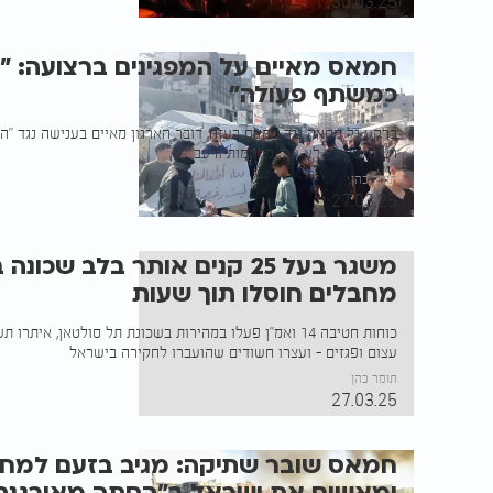
30.03.25
חמאס מאיים על המפגינים ברצועה: "
כמשתף פעולה"
ברקע גל מחאה נגד חמאס בעזה, דובר הארגון מאיים בענישה נגד "הח
רצינו שקט - לא עוד מלחמות ורעב"
תומר כהן
27.03.25
משגר בעל 25 קנים אותר בלב שכ
מחבלים חוסלו תוך שעות
כוחות חטיבה 14 ואמ״ן פעלו במהירות בשכונת תל סולטאן, א
עצום ופגזים - ועצרו חשודים שהועברו לחקירה בישראל
תומר כהן
27.03.25
חמאס שובר שתיקה: מגיב בזעם למחא