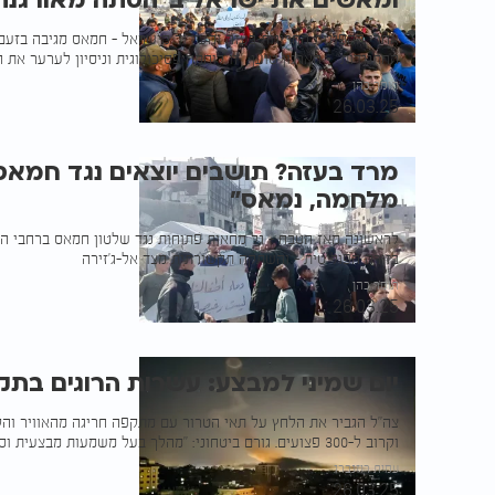
ומאשים את ישראל ב"הסתה מאורגנת
אחרי ההפגנות החריגות בעזה והעידוד מישראל - חמאס מגיבה בזעם
ההתנגדות" • הארגון טוען: "זו לוחמה פסיכולוגית וניסיון לערער את ח
תומר כהן
26.03.25
מלחמה, נמאס"
לראשונה מאז הטבח - גל מחאות פתוחות נגד שלטון חמאס ברחבי הרצו
בזירה הפוליטית - והשתקה תקשורתית מצד אל-ג'זירה
תומר כהן
26.03.25
יום שמיני למבצע: עשרות הרוגים בתקי
וקרוב ל-300 פצועים. גורם ביטחוני: "מהלך בעל משמעות מבצעית וסמלית"
עמית רוזנברג
26.03.25