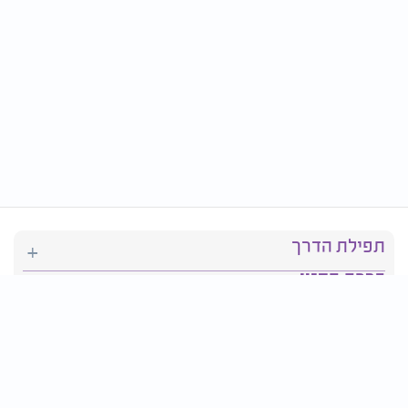
תפילת הדרך
ברכת המזון
יהדות
סידור תפילה
בריאות
חגים ומועדים