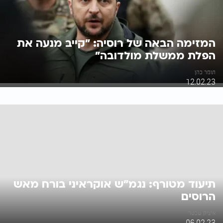
המזימה הבאה של רוסיה: "קייב מנעה את
הפלת ממשלת מולדובה"
תומר כהן
12.02.23
תיעוד מטורף: נגמ"ש אוקראיני בורח מאש
הרוסים
איציק שכטר
06.02.23