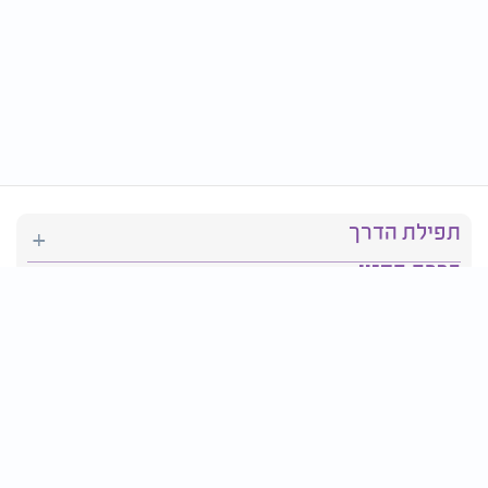
תפילת הדרך
ברכת המזון
יהדות
סידור תפילה
בריאות
חגים ומועדים