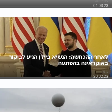
עידו יחזקאל
01.03.23
לאחר ההכחשה: הנשיא ביידן הגיע לביקור
באוקראינה בהפתעה
מ. פריד
20.02.23