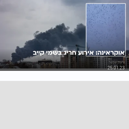
אוקראינה: אירוע חריג בשמי קייב
איציק שכטר
25.01.23