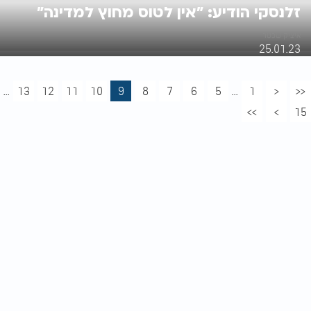
זלנסקי הודיע: "אין לטוס מחוץ למדינה"
איציק שכטר
25.01.23
...
13
12
11
10
9
8
7
6
5
...
1
<
<<
>>
>
15