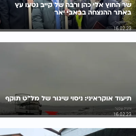
שר החוץ אלי כהן ורבה של קייב נטעו עץ
באתר ההנצחה בבאבי יאר
עידו יחזקאל
16.02.23
תיעוד אוקראיני: ניסוי שיגור של מל"ט תוקף
איציק שכטר
16.02.23