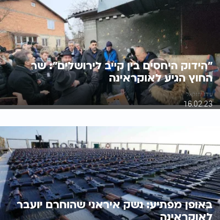
"הידוק היחסים בין קייב לירושלים": שר
החוץ הגיע לאוקראינה
עידו יחזקאל
16.02.23
באופן מפתיע: נשק איראני שהוחרם יועבר
לאוקראינה