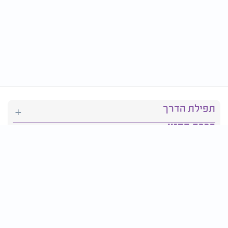
תפילת הדרך
ברכת המזון
יהדות
סידור תפילה
בריאות
חגים ומועדים