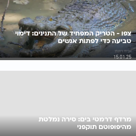
צפו - הטריק המפחיד של התנינים: דימוי
טביעה כדי לפתות אנשים
אביחי רוזנמן
15.01.25
מרדף דרמטי בים: סירה נמלטת
מהיפופוטם תוקפני