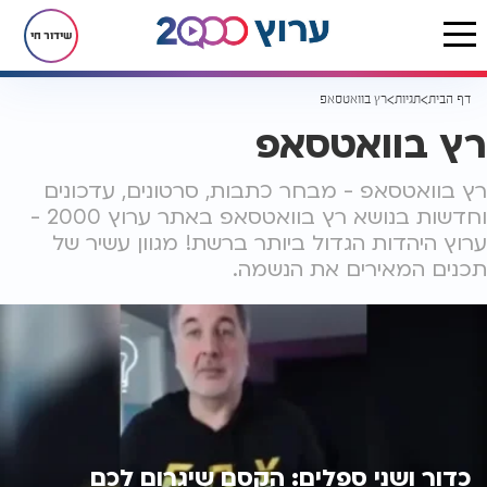
שידור חי
דף הבית
תגיות
רץ בוואטסאפ
רץ בוואטסאפ
רץ בוואטסאפ - מבחר כתבות, סרטונים, עדכונים
וחדשות בנושא רץ בוואטסאפ באתר ערוץ 2000 -
ערוץ היהדות הגדול ביותר ברשת! מגוון עשיר של
תכנים המאירים את הנשמה.
כדור ושני ספלים: הקסם שיגרום לכם