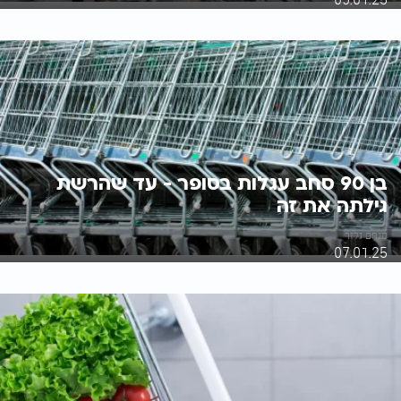
בן 90 סחב עגלות בסופר - עד שהרשת
גילתה את זה
מנחם גלזר
07.01.25