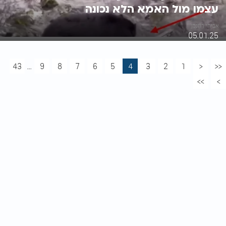
עצמו מול האמא הלא נכונה
אביחי רוזנמן
05.01.25
43
...
9
8
7
6
5
4
3
2
1
<
<<
>>
>