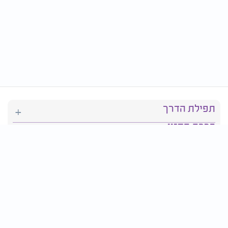
תפילת הדרך
ברכת המזון
יהדות
סידור תפילה
בריאות
חגים ומועדים