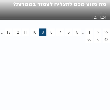
מה מונע מכם להצליח לעמוד במטרות?
מנחם גלזר
12.11.24
...
13
12
11
10
9
8
7
6
5
...
1
<
<<
>>
>
43