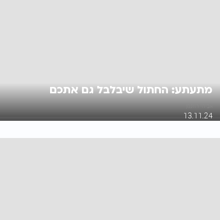
מתעתע: החתול שיבלבל גם אתכם
אביחי רוזנמן
13.11.24