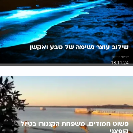
שילוב עוצר נשימה של טבע ואקשן
אביחי רוזנמן
18.11.24
פשוט חמודים. משפחת הקנגורו בטיול
קופצני