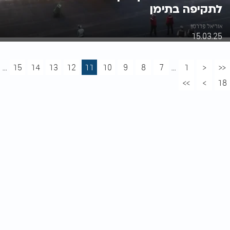
לתקיפה בתימן
אוריאל פדרמן
15.03.25
...
15
14
13
12
11
10
9
8
7
...
1
<
<<
>>
>
18