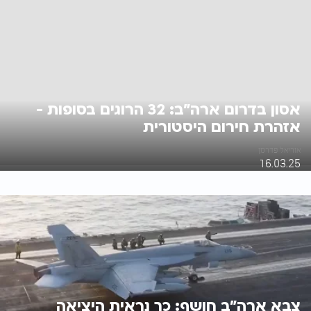
אסון בדרום ארה"ב: 32 הרוגים בסופות -
אזהרת חירום היסטורית
אוריאל פדרמן
16.03.25
צבא ארה"ב חושף: כך נראית היציאה