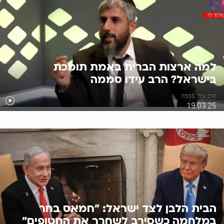
למה ארצות הברית באמת תומכת
בישראל? הרב עידו סממה
הרב עידו סממה
19.03.25
הבית הלבן לצד ישראל: "חמאס בחר
במלחמה כשסירב לשחרר את החטופים"