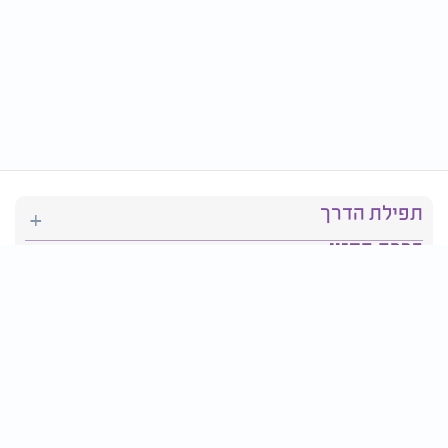
תפילת הדרך
ברכת המזון
יהדות
סידור תפילה
בריאות
חגים ומועדים