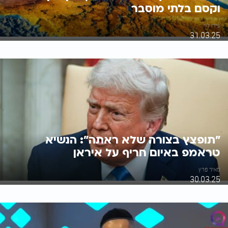
וקסם בלתי מוסבר
עידו לוי
31.03.25
"תופצץ בצורה שלא ראתה": הנשיא
טראמפ באיום חריף על איראן
מאיר פרץ
30.03.25