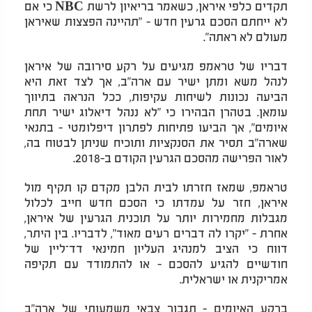
תקדים כלפי איראן, כשאמר בריאיון לרשת NBC כי אם
לא ייחתם הסכם גרעין חדש - "תהיינה הפצצות שאיראן
מעולם לא ראתה".
דבריו של טראמפ מגיעים על רקע סירובה של איראן
לנהל משא ומתן ישיר עם ארה"ב, אך לצד זאת היא
הביעה נכונות לשיחות עקיפות, ככל הנראה בתיווך
עומאן. בטהרן הבהירו כי "לא ננהל דיאלוג ישיר תחת
איומים", אך הביעו פתיחות לפתרון דיפלומטי - בתנאי
שארה"ב תסיר את הסנקציות ותוכיח שניתן לבטוח בה,
לאור הפרישה מהסכם הגרעין הקודם ב-2018.
טראמפ, שמאז חזרתו לבית הלבן מקדם קו תקיף מול
איראן, חזר על עמדתו כי הסכם חדש חייב לכלול
מגבלות מחמירות יותר על תוכנית הגרעין של איראן,
אחרת - "יקרו לה דברים רעים מאוד", לדבריו. בין היתר,
דווח כי הציב למנהיג העליון חמינאי דד־ליין של
חודשיים להגיע להסכם - או להתמודד עם תקיפה
אמריקנית או ישראלית.
ברקע האיומים - תגבור צבאי משמעותי של ארה"ב