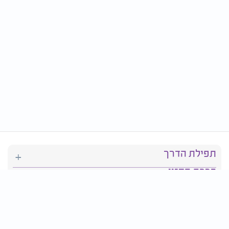
תפילת הדרך
ברכת המזון
יהדות
סידור תפילה
בריאות