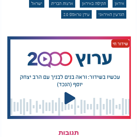
איראן
תקיפה באיראן
ארצות הברית
ישראל
הגרעין האיראני
עידן טראמפ 2.0
שידור חי
עכשיו בשידור: וראה בנים לבניך עם הרב יצחק
יוסף (הנכד)
תגובות