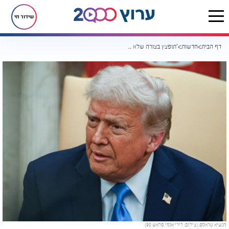
שידור חי
דף הבית
חדשות
"תופצץ בצורה שלא ראתה": הנשיא טראמפ באיום חריף על איראן
הנשיא טראמפ. (צילום: לירי אגמי, פלאש 90)