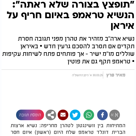
"תופצץ בצורה שלא ראתה":
הנשיא טראמפ באיום חריף על
איראן
נשיא ארה"ב מזהיר את טהרן מפני תגובה חסרת
תקדים אם תסרב להסכם גרעין חדש • באיראן
שוללים מו"מ ישיר - אך פותחים פתח לשיחות עקיפות
• טראמפ תקף גם את פוטין
מאיר פרץ
30.03.25 א' ניסן התשפ"ה
א
א
הוספת תגובה
המתיחות בין וושינגטון לטהרן מחריפה: נשיא ארצות
הברית דונלד טראמפ שלח היום (ראשון) איום חסר