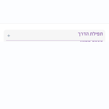
תפילת הדרך
ברכת המזון
יהדות
סידור תפילה
בריאות
חגים ומועדים