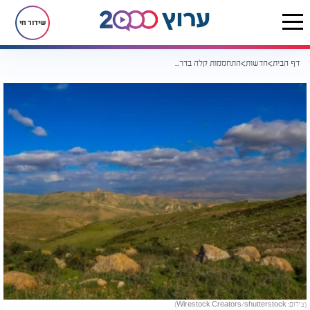
שידור חי
דף הבית
חדשות
התחממות קלה בדרך: זו תחזית מזג האוויר לימים הקרובים
(צילום: Wirestock Creators/shutterstock)