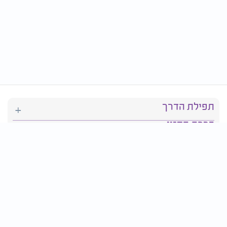
תפילת הדרך
ברכת המזון
יהדות
סידור תפילה
בריאות
חגים ומועדים