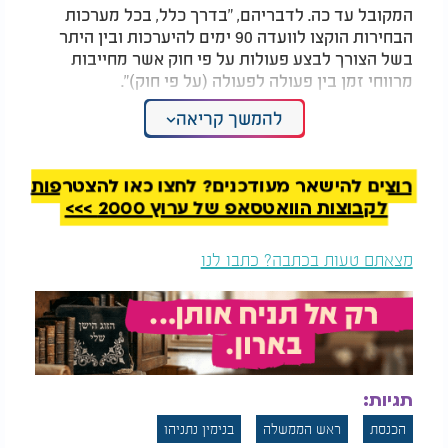
המקובל עד כה. לדבריהם, "בדרך כלל, בכל מערכות
הבחירות הוקצו לוועדה 90 ימים להיערכות ובין היתר
בשל הצורך לבצע פעולות על פי חוק אשר מחייבות
מרווחי זמן בין פעולה לפעולה (על פי חוק)".
להמשך קריאה
למרות קצב ההתקדמות המהיר של הליך החקיקה, נכון
לעכשיו טרם נקבע מועד רשמי לקיום הבחירות.
רוצים להישאר מעודכנים? לחצו כאן להצטרפות
לקבוצות הוואטסאפ של ערוץ 2000 >>>
מצאתם טעות בכתבה? כתבו לנו
תגיות:
הכנסת
ראש הממשלה
בנימין נתניהו