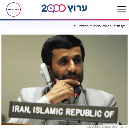
שידור חי
דף הבית
חדשות
התוכנית הסודית של טראמפ: להביא את אחמדינג'אד לשלטון באיראן
(צילום: stocklight/shutterstock)