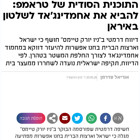
התוכנית הסודית של טראמפ:
להביא את אחמדינג'אד לשלטון
באיראן
דיווח דרמטי ב"ניו יורק טיימס" חושף כי ישראל
וארצות הברית בחנו אפשרות להיעזר דווקא במחמוד
אחמדינג'אד לצורך החלפת המשטר בטהרן. לפי
הדיווח, תקיפה ישראלית נועדה לשחררו ממעצר בית
אוריאל פדרמן
20.05.26 ד' סיון התשפ"ו
א
א
הוספת תגובה
חשיפה דרמטית שפורסמה הבוקר ב"ניו יורק טיימס"
מגלה כי ישראל וארצות הברית בחנו אפשרות מפתיעה