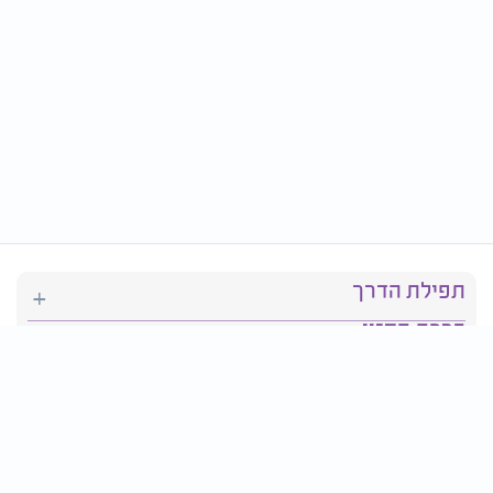
תפילת הדרך
ברכת המזון
יהדות
סידור תפילה
בריאות
חגים ומועדים