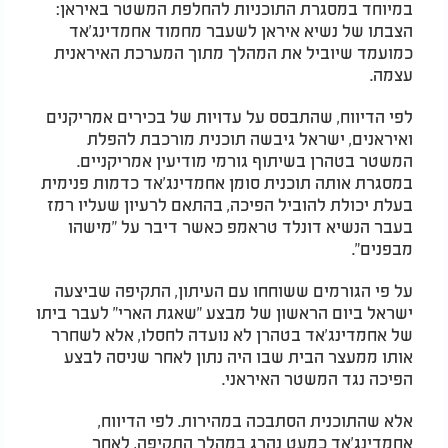
במיוחד במסגרת התוכניות להחלפת המשטר באיראן:
הצבתו של נשיא איראן לשעבר מחמוד אחמדינג'אד
כמועמד שיוביל את המהלך מתוך המערכת האיראנית
עצמה.
לפי הדיווח, שהתבסס על עדויות של בכירים אמריקנים
ואיראנים, ישראל גיבשה תוכנית מורכבת להפלת
המשטר בטהרן בשיתוף גורמי מודיעין אמריקניים.
במסגרת אותה תוכנית סומן אחמדינג'אד כדמות פנימית
בעלת יכולת להוביל הפיכה, בהתאם לרעיון שעליו רמז
בעבר הנשיא דונלד טראמפ כאשר דיבר על "מישהו
מבפנים".
על פי הגורמים ששוחחו עם העיתון, התקיפה שביצעה
ישראל ביום הראשון של מבצע "שאגת הארי" לעבר ביתו
של אחמדינג'אד בטהרן לא נועדה לחסלו, אלא לשחרר
אותו ממעצר הבית שבו היה נתון לאחר שניסה לבצע
הפיכה נגד המשטר האיראני.
אלא שהתוכנית הסתבכה במהירות. לפי הדיווח,
אחמדינג'אד כמעט נהרג במהלך התקיפה, לאחר