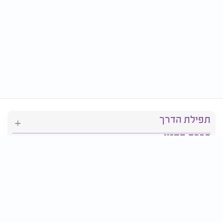
תפילת הדרך
ברכת המזון
יהדות
סידור תפילה
בריאות
חגים ומועדים