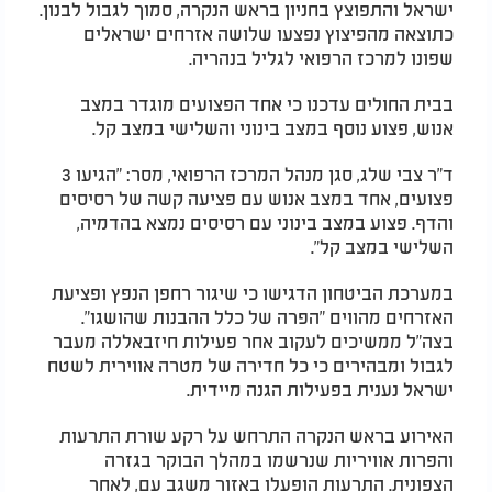
ישראל והתפוצץ בחניון בראש הנקרה, סמוך לגבול לבנון.
כתוצאה מהפיצוץ נפצעו שלושה אזרחים ישראלים
שפונו למרכז הרפואי לגליל בנהריה.
בבית החולים עדכנו כי אחד הפצועים מוגדר במצב
אנוש, פצוע נוסף במצב בינוני והשלישי במצב קל.
ד"ר צבי שלג, סגן מנהל המרכז הרפואי, מסר: "הגיעו 3
פצועים, אחד במצב אנוש עם פציעה קשה של רסיסים
והדף. פצוע במצב בינוני עם רסיסים נמצא בהדמיה,
השלישי במצב קל".
במערכת הביטחון הדגישו כי שיגור רחפן הנפץ ופציעת
האזרחים מהווים "הפרה של כלל ההבנות שהושגו".
בצה"ל ממשיכים לעקוב אחר פעילות חיזבאללה מעבר
לגבול ומבהירים כי כל חדירה של מטרה אווירית לשטח
ישראל נענית בפעילות הגנה מיידית.
האירוע בראש הנקרה התרחש על רקע שורת התרעות
והפרות אוויריות שנרשמו במהלך הבוקר בגזרה
הצפונית. התרעות הופעלו באזור משגב עם, לאחר