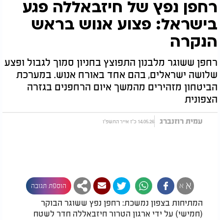
רחפן נפץ של חיזבאללה פגע
בישראל: פצוע אנוש בראש
הנקרה
רחפן ששוגר מלבנון התפוצץ בחניון סמוך לגבול ופצע
שלושה ישראלים, בהם אחד באורח אנוש. במערכת
הביטחון מזהירים מהמשך איום הרחפנים בגזרה
הצפונית
עמית רוזנברג
14.05.26 כ"ז אייר התשפ"ו
א
א
הוספת תגובה
המתיחות בצפון נמשכת: רחפן נפץ ששוגר הבוקר
(חמישי) על ידי ארגון הטרור חיזבאללה חדר לשטח