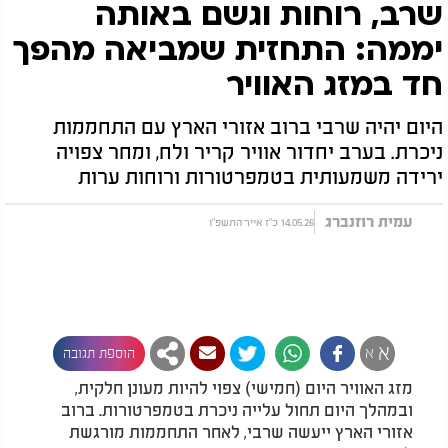
שרב, רוחות וגשם באותה
יממה: התחזית שמביאה מהפך
חד במזג האוויר
היום יהיה שרבי ברוב אזורי הארץ עם התחממות
ניכרת. בערב יחדור אוויר קריר ולח, ומחר צפויה
ירידה משמעותית בטמפרטורות ורוחות ערות
עמית רוזנברג
14.05.26 כ"ז אייר התשפ"ו
א
א
הוספת תגובה
מזג האוויר היום (חמישי) צפוי להיות מעונן חלקית,
ובמהלך היום תחול עלייה ניכרת בטמפרטורות. ברוב
אזורי הארץ ייעשה שרבי, לאחר התחממות מורגשת