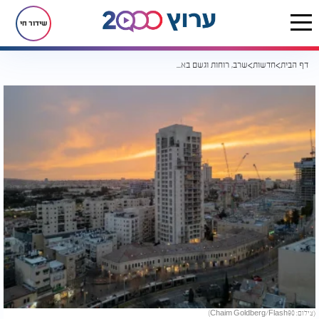
שידור חי
דף הבית
חדשות
שרב, רוחות וגשם באותה יממה: התחזית שמביאה מהפך חד במזג האוויר
(צילום: Chaim Goldberg/Flash90)