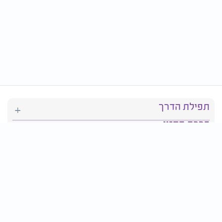
תפילת הדרך
ברכת המזון
יהדות
סידור תפילה
בריאות
חגים ומועדים