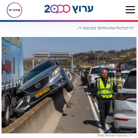
שידור חי
דף הבית
חדשות
המהפך בכבישים: ירידה חדה במספר ההרוגים והנפגעים בתאונות
(צילום: Nati Shohat/Flash90)