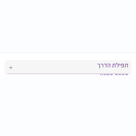
תפילת הדרך
ברכת המזון
יהדות
סידור תפילה
בריאות
חגים ומועדים