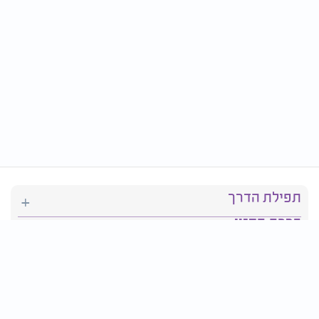
תפילת הדרך
ברכת המזון
יהדות
סידור תפילה
בריאות