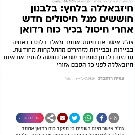
זכות היוצרים זכאי לבקש את הסרת התמונה מ-
contact@tv2000.co.il
)
חיזבאללה בלחץ: בלבנון
חוששים מגל חיסולים חדש
אחרי חיסול בכיר כוח רדואן
צה"ל אישר את חיסול אחמד ע'אלב בלוט בדאחיה
בביירות, ובביירות מזהירים מהתלקחות מחודשת.
גורמים בלבנון טוענים: ישראל נחושה להסיר את איום
חיזבאללה לפני כל הסכם אזורי
עמית רוזנברג
07.05.26 כ' אייר התשפ"ו
א
א
הוספת תגובה
צה"ל אישר היום רשמית כי מפקד כוח רדואן אחמד
ע'אלב בלוט חוסל בתקיפה בדאחיה שבביירות. בלבנון