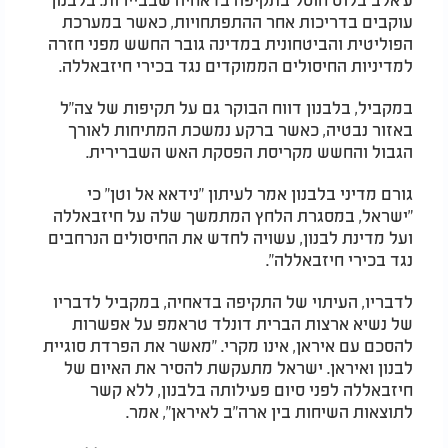
עוקבים בדריכות אחר ההתפתחויות, כאשר במערכת
הפוליטית והביטחונית במדינה גובר החשש מפני חזרה
למדיניות החיסולים הממוקדים נגד בכירי חיזבאללה.
במקביל, בלבנון דווח הבוקר גם על תקיפות של צה"ל
באזור נבטיה, כאשר ברקע נמשכת המתיחות לאורך
הגבול והחשש מקריסת הפסקת האש השברירית.
גורם מדיני בלבנון אמר לעיתון "נידאא אל וטן" כי
"ישראל, במסגרת הלחץ המתמשך שלה על חיזבאללה
ועל מדינת לבנון, עשויה לחדש את החיסולים הנרחבים
נגד בכירי חיזבאללה".
לדבריו, העיתוי של התקיפה בדאחיה, במקביל לדבריו
של נשיא ארצות הברית דונלד טראמפ על אפשרות
להסכם עם איראן, אינו מקרי. "מאשר את הפרדת סוגיית
לבנון ואיראן. ישראל מתעקשת להסיר את האיום של
חיזבאללה לפני סיום פעילותה בלבנון, ללא קשר
לתוצאות השיחות בין ארה"ב לאיראן", אמר.