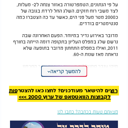
על פי הנתונים, הטמפרטורה באזור צנחה ל2- מעלות,
לצד משבי רוח חזקים. השלג החל לרדת בגובה של
כ2000 מטר מעל פני הים, כאשר עד כה הצטברו כמה
סנטימטרים בודדים.
מדובר באירוע נדיר במיוחד. הפעם האחרונה שבה
נרשם שלג במפלס העליון בתקופה דומה הייתה בחורף
2011, ואילו במפלס התחתון מדובר בתופעה שלא
נראתה מאז שנות ה-60.
מיקי ענבר סמנכ"לית השיווק ודוברת אתר החרמון
להמשך קריאה
התייחסה למערכת החריגה ואמרה כי "המערכת הנוכחית
מפתיעה במועדה וכל משקע חשוב למאזן".
רוצים להישאר מעודכנים? לחצו כאן להצטרפות
לקבוצות הוואטסאפ של ערוץ 2000 >>>
מצאתם טעות בכתבה? כתבו לנו