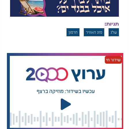
תגיות:
שלג
מזג האוויר
חרמון
שידור חי
עכשיו בשידור: מוזיקה ברצף