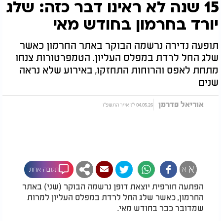
15 שנה לא ראינו דבר כזה: שלג
יורד בחרמון בחודש מאי
תופעה נדירה נרשמה הבוקר באתר החרמון כאשר
שלג החל לרדת במפלס העליון. הטמפרטורות צנחו
מתחת לאפס והרוחות התחזקו, באירוע שלא נראה
שנים
אוריאל פדרמן
04.05.26 י"ז אייר התשפ"ו
א
א
תגובה אחת
הפתעה חורפית יוצאת דופן נרשמה הבוקר (שני) באתר
החרמון, כאשר שלג החל לרדת במפלס העליון למרות
שמדובר כבר בחודש מאי.