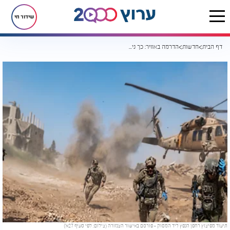
שידור חי
דף הבית
חדשות
הדרמה באוויר: כך ניצלו הלוחמים מאסון כבד בלבנון
תיעוד מפיצוץ רחפן הנפץ ליד המסוק - פורסם באישור הצנזורה (צילום: לפי סעיף 27א')