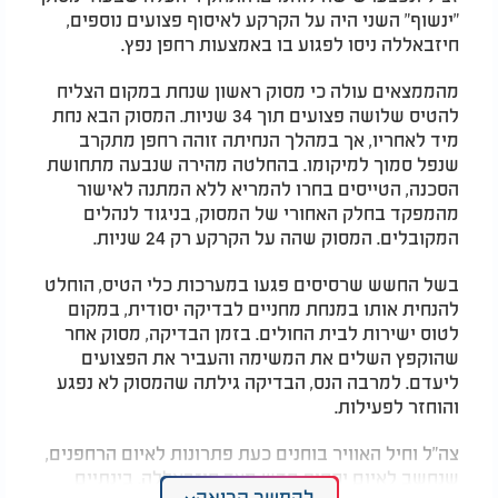
"ינשוף" השני היה על הקרקע לאיסוף פצועים נוספים,
חיזבאללה ניסו לפגוע בו באמצעות רחפן נפץ.
מהממצאים עולה כי מסוק ראשון שנחת במקום הצליח
להטיס שלושה פצועים תוך 34 שניות. המסוק הבא נחת
מיד לאחריו, אך במהלך הנחיתה זוהה רחפן מתקרב
שנפל סמוך למיקומו. בהחלטה מהירה שנבעה מתחושת
הסכנה, הטייסים בחרו להמריא ללא המתנה לאישור
מהמפקד בחלק האחורי של המסוק, בניגוד לנהלים
המקובלים. המסוק שהה על הקרקע רק 24 שניות.
בשל החשש שרסיסים פגעו במערכות כלי הטיס, הוחלט
להנחית אותו במנחת מחניים לבדיקה יסודית, במקום
לטוס ישירות לבית החולים. בזמן הבדיקה, מסוק אחר
שהוקפץ השלים את המשימה והעביר את הפצועים
ליעדם. למרבה הנס, הבדיקה גילתה שהמסוק לא נפגע
והוחזר לפעילות.
צה"ל וחיל האוויר בוחנים כעת פתרונות לאיום הרחפנים,
שנחשב לאיום יחסית חדש מצד חיזבאללה. בינתיים
להמשך קריאה