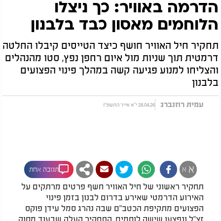
הדרמה באוויר: כך ניצלו
הלוחמים מאסון כבד בלבנון
תחקיר חיל האוויר חושף כיצד הטייסים קיבלו החלטה
דרמטית תוך שניות מול איום רחפן נפץ, סטו מהנהלים
והצליחו למנוע פגיעה קשה במהלך פינוי הפצועים
בלבנון
עמית רוזנברג
28.04.26 י"א אייר התשפ"ו
א
א
תגובה אחת
תחקיר ראשוני של חיל האוויר חשף פרטים מרתקים על
האירוע הדרמטי שאירע בדרום לבנון בזמן פינוי
הפצועים מתקיפת הכטב"ם שבה נהרג סמל עידן פוקס
זצ"ל ונפצעו שישה לוחמים. התחקיר העלה שבעוד מסוק