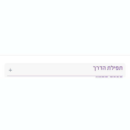
תפילת הדרך
ברכת המזון
יהדות
סידור תפילה
בריאות
חגים ומועדים