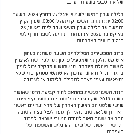
של אור טבעי בשעות הערב.
בלילה שבין חמישי לשישי, 26 ל־27 במרץ 2026, בשעה
02:00 יוזזו מחוגי השעון קדימה ל־03:00. שעון הקיץ
יתמשך עד הלילה שבין מוצאי שבת ליום ראשון, 25
באוקטובר 2026, אז תחזור המדינה לשעון חורף לפי
הנהוג בשנים האחרונות.
ברוב המכשירים הסלולריים השעה משתנה באופן
אוטומטי, ולכן מי שמפעיל עדכון זמן לפי רשת לא צריך
לעשות פעולה מיוחדת. מי שחושש מתקלה יכול לעיין
בהגדרות ולוודא שהעדכון האוטומטי מסומן, כדי שלא
ימצא את עצמו מאחר לתפילה, ללימוד או לעבודה.
הזזת השעון נעשית בהתאם לחוק קביעת הזמן שאושר
בשנת 2013, שקובע כי בכל שנה יונהג שעון קיץ מיום
שישי שלפני יום ראשון האחרון של מרץ ועד יום ראשון
האחרון של אוקטובר. המהלך נועד לנצל בצורה טובה
יותר את שעות האור לטובת תושבי ישראל, למרות
הקושי הראשוני של שינוי ההרגלים והשפעתו על
העייפות.