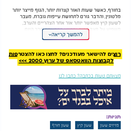
בחורף, כאשר שעות האור קצרות יותר, הגוף מייצר יותר
מלטונין, והדבר גורם לתחושת עייפות גוברת. מעבר
לשעון קיץ מאפשר יותר אור אחר הצהריים והערב,
משפיע על מצב הרוח ומסייע בהתאמת סדר היום
להמשך קריאה
לשעות האור, גם בתקופה הביטחונית המורכבת שבה
אזרחי ישראל נדרשים לערנות מירבית.
רוצים להישאר מעודכנים? לחצו כאן להצטרפות
לקבוצות הוואטסאפ של ערוץ 2000 >>>
מצאתם טעות בכתבה? כתבו לנו
תגיות:
מזיזים שעון
שעון קיץ
שעון חורף