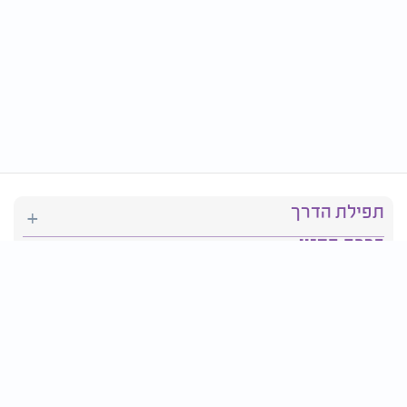
תפילת הדרך
ברכת המזון
יהדות
סידור תפילה
בריאות
חגים ומועדים