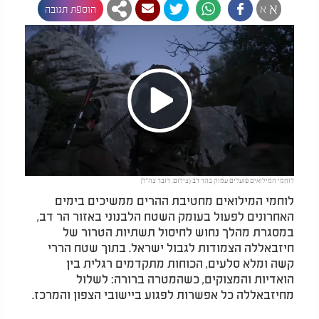
א
א
הוספת תגובה
Play
לוחמי המילואים פועלים עמוק בהר דב (צילום: דובר צה"ל)
Video
לוחמי המילואים מחטיבת ההרים ממשיכים בימים
האחרונים לפעול בעומק השטח הלבנוני באזור הר דב,
במסגרת מהלך נחוש לחיסול תשתיות הטרור של
חיזבאללה הצמודות לגבול ישראל. בתוך שטח הררי
קשה ומלא סלעים, הכוחות מתקדמים רגלית בין
הואדיות והמצוקים, כשהמטרה ברורה: לשלול
מחיזבאללה כל אפשרות לפגוע ביישובי הצפון והמרכז.​