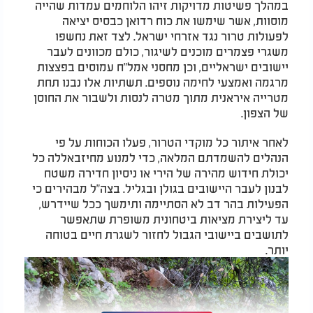
במהלך פשיטות מדויקות זיהו הלוחמים עמדות שהייה
מוסוות, אשר שימשו את כוח רדואן כבסיס יציאה
לפעולות טרור נגד אזרחי ישראל. לצד זאת נחשפו
משגרי פצמרים מוכנים לשיגור, כולם מכוונים לעבר
יישובים ישראליים, וכן מחסני אמל"ח עמוסים בפצצות
מרגמה ואמצעי לחימה נוספים. תשתיות אלו נבנו תחת
מטרייה איראנית מתוך מטרה לנסות ולשבור את החוסן
של הצפון.​
לאחר איתור כל מוקדי הטרור, פעלו הכוחות על פי
הנהלים להשמדתם המלאה, כדי למנוע מחיזבאללה כל
יכולת חידוש מהירה של הירי או ניסיון חדירה משטח
לבנון לעבר היישובים בגולן ובגליל. בצה"ל מבהירים כי
הפעילות בהר דב לא הסתיימה ותימשך ככל שיידרש,
עד ליצירת מציאות ביטחונית משופרת שתאפשר
לתושבים ביישובי הגבול לחזור לשגרת חיים בטוחה
יותר.