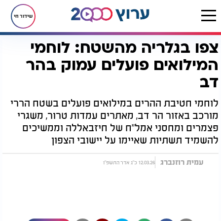
שידור חי
צפו בגלריה מהשטח: לוחמי
דף הבית
חדשות
צפו בגלריה מהשטח: לוחמי המילואים פועלים עמוק בהר דב
המילואים פועלים עמוק בהר
דב
לוחמי חטיבת ההרים במילואים פועלים בשטח הררי
מורכב באזור הר דב, מאתרים עמדות טרור, משגרי
פצמרים ומחסני אמל"ח של חיזבאללה וממשיכים
להשמיד תשתיות שאיימו על יישובי הצפון
עמית רוזנברג
12.03.26 כ"ג אדר התשפ"ו