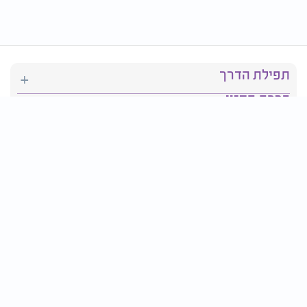
תפילת הדרך
ברכת המזון
יהדות
סידור תפילה
בריאות
חגים ומועדים