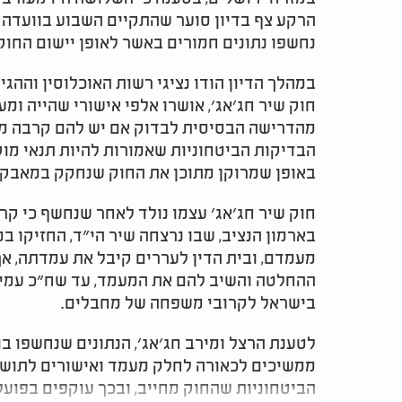
הרקע צף בדיון סוער שהתקיים השבוע בוועדה 
נחשפו נתונים חמורים באשר לאופן יישום החוק.
חוק שיר חג׳אג׳, אושרו אלפי אישורי שהייה ו
מהדרישה הבסיסית לבדוק אם יש להם קרבה מ
הבדיקות הביטחוניות שאמורות להיות תנאי מו
באופן שמרוקן מתוכן את החוק שנחקק במאבק צי
חוק שיר חג׳אג׳ עצמו נולד לאחר שנחשף כי ק
בארמון הנציב, שבו נרצחה שיר הי״ד, החזיקו 
מעמדם, ובית הדין לעררים קיבל את עמדתה, א
ההחלטה והשיב להם את המעמד, עד שח״כ עמית
בישראל לקרובי משפחה של מחבלים.​
לטענת הרצל ומירב חג׳אג׳, הנתונים שנחשפו ב
ממשיכים לכאורה לחלק מעמד ואישורים לתושב
הביטחוניות שהחוק מחייב, ובכך עוקפים בפועל