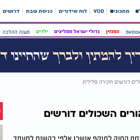
ה
מתכונים
VOD
לוח שידורים
כניסת שבת
דרושים
אטסאפ
המגזין
גדולי ישראל ממליצים
ילדים
מענה ההלכה
ים דורשים חקירה פלילית
רים השכולים דורשים
ניסת החוק לתוקף אושרו אלפי בקשות למעמד