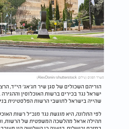
משרד הפנים (צילום: AlexDonin/shutterstock)
הוריהם השכולים של סגן שיר חג׳אג׳ הי״ד, הרצ
ישראל נגד בכירים ברשות האוכלוסין וההגירה
שהייה בישראל לתושבי הרשות הפלסטינית בניגו
לפי התלונה, היא מוגשת נגד מנכ״ל רשות האוכלו
תהילה אראל מהלשכה המשפטית של הרשות, ונגד
במזרח ירושלים, בטענה כי השלושה היו מעורבי