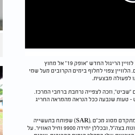
ישראל ביצעה הלילה (שלישי) שיגור מוצלח של לוויין הריגול החדש "אופק 19" אל מחוץ
 הלוויין צפוי לחלוף בימים הקרובים מעל שמי
ו לפעולה מבצעית
.
"שביט", וזכה לצפייה נרחבת ברחבי המרכז.
ט - טעות שנבעה ככל הנראה מהמראה החריג
 מתקדם מסוג מכ"ם
(SAR),
שפותח בתעשייה
האווירית תוך שיתוף פעולה הדוק עם יחידות שונות בצה"ל, ובכללן יחידה 9900 וחיל האוויר. על