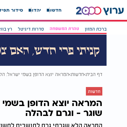
חדשות
יהדות
סידור תפיל
ברכת המזון
טהרת המשפחה
סדרות דיגיטל
רץ בוו
דף הבית
חדשות
המראה יוצא הדופן בשמי ישראל: הלוויין "אופק 19" שו
חדשות
שוגר - וגרם לבהלה
המראה הלא שגרתי גרם לתושבים לחשוב 