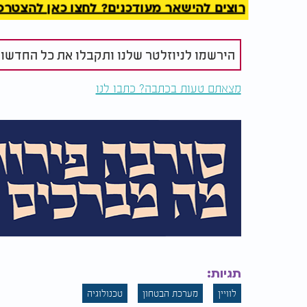
המבצעי של מערכת הביטחון. לדברי בכירים בת
רוצים להישאר מעודכנים? לחצו כאן להצטרפות ל
העליונות האסטרטגית של ישראל בזירה המזרח ת
איכותית ומדויקת - גם ברגעים של מתיחות גובר
הירשמו לניוזלטר שלנו ותקבלו את כל החדשו
מצאתם טעות בכתבה? כתבו לנו
תגיות:
לוויין
מערכת הבטחון
טכנולוגיה