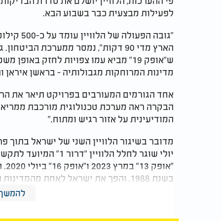
פי ההערכות, הלוויין יושלם את סדרת הבדיקות 
לפעילות מבצעית כבר בשבוע הבא
.
"
גובה הפעול
הארץ מדי 90 דקות", נמסר ממערכת הביט
ש"אופק 19" מביא עמו צפויות לחזק באו
מדינות המרוחקות מגבולותיה - בראשן איראן ו
אחד הגורמים המעורבים בפרויקט תיאר את הרג
הבקרה ראה מערכת טכנולוגית מורכבת ממריאה
המודיעינית על אזור רגיש ומתוח
".
מדובר בשיגור הלוויין השני של ישראל בתוך פ
יולי שוגר לחלל הלוויין 
"או
בשנת 1988, והפך את ישראל לאחת מהמד
של שיגור לוויינים מתקדמים
.
להמשך 
בימים הקרובים ימשיך 