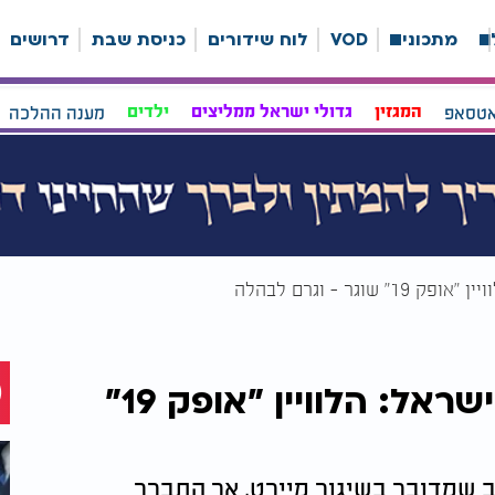
ה
מתכונים
VOD
לוח שידורים
כניסת שבת
דרושים
אטסאפ
המגזין
גדולי ישראל ממליצים
ילדים
מענה ההלכה
גר - וגרם לבהלה
המראה יוצא הדופן בשמי ישראל: הלוויין "אופק 19"
שמדובר בשיגור מיירט, אך התברר