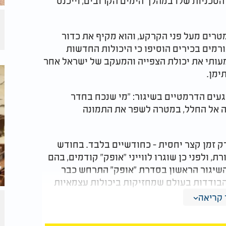
הטכניות שלו במהלך הימים הקרובים, וייכנס
ה של הלוויין עומד על כ-500 קילומטרים מעל פני הקרקע, והוא מקיף את כדור
חון. גורמים בכירים הוסיפו כי היכולות החדשות
פן משמעותי את יכולת הצפייה והמעקב של ישראל אחר
תימן
.
עים הדרמטיים בשיגור: "מי שנכח בחדר
 אל החלל, במטרה לשפר את התמונה
רק זמן קצר יחסית - כחודשיים בלבד. בחודש
"דרור 1" המיועד לתקשורת, ולפני כן שוגרו לווייני "אופק" קודמים, בהם
פק 13" במרץ 2023 ו"אופק 16" ביולי 2020. השיגור הראשון בסדרת "אופק" התרחש כבר
ינות הבודדות בעולם שמחזיקות ביכולות עצמאיות
קריאה
"אופק 19" להיבחן במסלולו, ובסיומן של הבדיקות, ישולב במערך