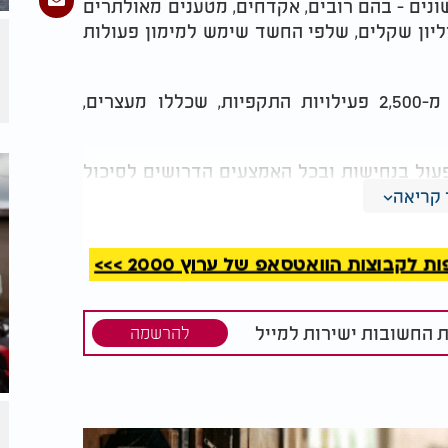
כ-160 אמצעי לחימה שונים - בהם רובים, אקדחים, מטענים מאולתרים
ליון שקלים, שלפי החשד שימש למימון פעולות
במהלך המבצע ביצעו כוחות הביטחון יותר מ-2,500 פעילויות התקפיות, שכללו מעצרים,
פעול בנחישות ובכל האמצעים הדרושים לסיכול
טחון תושבי מדינת ישראל והרתעת הגורמים
קריאה
קבוצות הוואטסאפ של ערוץ 2000 >>>
ת החשובות ישירות למייל
להרשמה