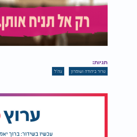
תגיות:
טרור ביהודה ושומרון
צה"ל
עכשיו בשידור: ברוך יאמ