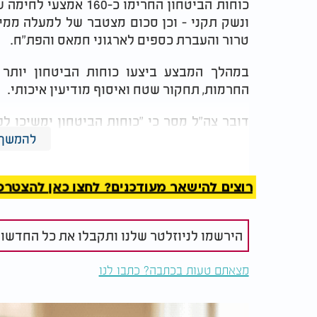
כוחות הביטחון החרימו 
ונשק תקני - וכן סכום מצטבר של למעלה ממי
טרור והעברת כספים לארגוני חמאס והפת"ח.
החרמות, תחקור שטח ואיסוף מודיעין איכותי.
דובר צה"ל מסר כי "כוחות הביטחון ימשיכו ל
הטרור ביהודה ושומרון, תוך שמירה על בי
להמשך 
המעודדים את ההסלמה מהצד הפלסטיני".
רוצים להישאר מעודכנים? לחצו כאן להצטרפות ל
הירשמו לניוזלטר שלנו ותקבלו את כל החדשו
מצאתם טעות בכתבה? כתבו לנו