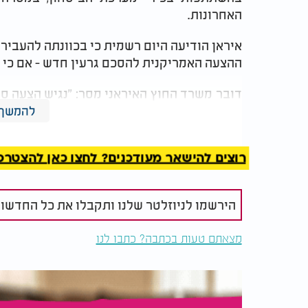
האחרונות.
איראן הודיעה היום רשמית כי בכוונתה להעביר
ההצעה האמריקנית להסכם גרעין חדש - אם כי 
דובר משרד החוץ האיראני מסר: "נגיש הצעה סבי
את ההזדמנות". בטהרן דורשים לשמר את יכ
להמשך 
שוושינגטון הגדירה כ"קו אדום".
רוצים להישאר מעודכנים? לחצו כאן להצטרפות ל
הירשמו לניוזלטר שלנו ותקבלו את כל החדשו
מצאתם טעות בכתבה? כתבו לנו