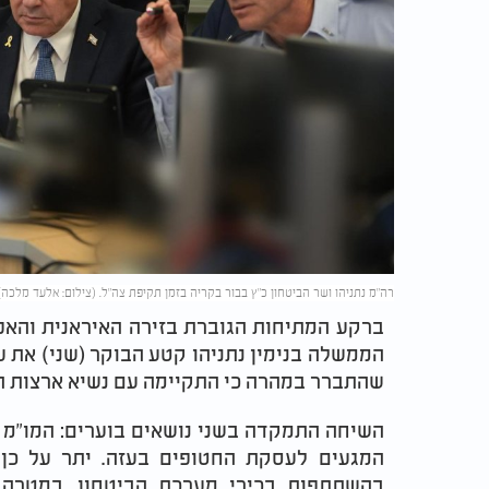
רה"מ נתניהו ושר הביטחון כ"ץ בבור בקריה בזמן תקיפת צה"ל. (צילום: אלעד מלכה)
ברקע המתיחות הגוברת בזירה האיראנית והאפ
הממשלה בנימין נתניהו קטע הבוקר (שני) את ע
שהתברר במהרה כי התקיימה עם נשיא ארצות הב
השיחה התמקדה בשני נושאים בוערים: המו"מ בי
המגעים לעסקת החטופים בעזה. יתר על כן: נ
בהשתתפות בכירי מערכת הביטחון, במטרה