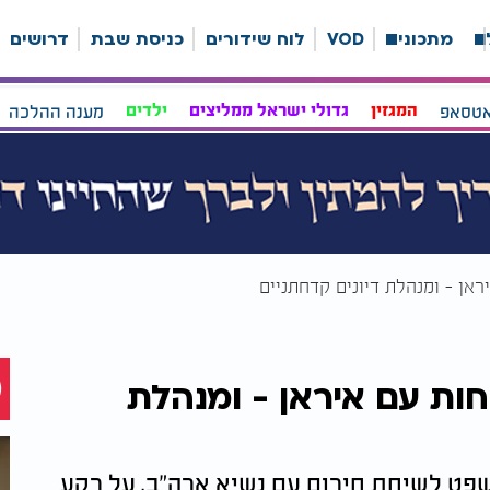
ה
מתכונים
VOD
לוח שידורים
כניסת שבת
דרושים
אטסאפ
המגזין
גדולי ישראל ממליצים
ילדים
מענה ההלכה
אן - ומנהלת דיונים קדחתניים
ות עם איראן - ומנהלת
ט לשיחת חירום עם נשיא ארה"ב, על רקע