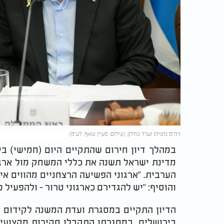
רה"מ נתניהו ועו"ד כחלון. (צילום: מעיין טואף, לע"מ)
במהלך דיון חירום שהתקיים היום (חמישי) בי
מדינת ישראל תשנה את כללי המשחק מול ארגו
הערבית. "ארגוני הפשיעה הרצחניים מהווים אי
והוסיף: "יש להגדירם כארגוני טרור - ולהפעיל 
הדיון התקיים במסגרת ועדת המשנה לקידום
בירושלים. במסגרתו התקבלו סקירות מקצועיו