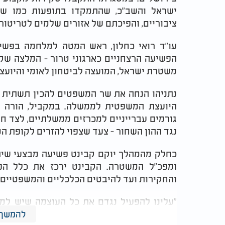
ישראל והשב"כ, שהתמקדו בתופעות כמו שימ
ציבוריים, והפיכתם של אזורים שלמים לטריטור
עו"ד רואי כחלון, ראש המטה למלחמה בפשיע
הפשיעה הרצחניים כארגוני טרור - המלצה שק
משטרת ישראל, המועצה לביטחון לאומי והיוע
נתניהו הנחה את שר המשפטים להכין תשתית מ
היועצת המשפטית לממשלה. במקביל, הורה 
גורמים עברייניים למכרזים ממשלתיים, לצד ח
נגד ההון השחור - צעד שצפוי להזרים לקופת ה
כחלק מהמהלך יוקם קבינט פשיעה מבצעי שיתכ
ומפכ"ל המשטרה. הקבינט ירכז את כלל ה
והחקירות ועד להיבטים הכלכליים והמשפטיים.
"עלינו להפעיל נגדם את כל העוצמה שיש למד
נתניהו. "אנו נמצאים בעיצומו של מאבק מהותי 
להמשך 