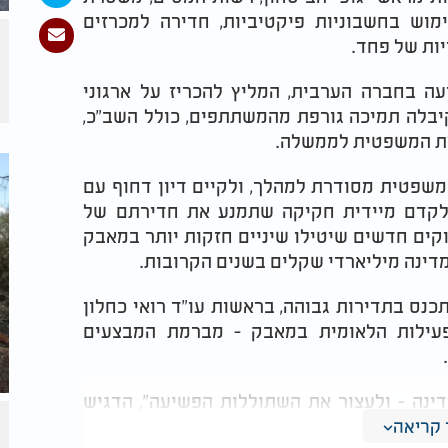
וש בחשבוניות פיקטיביות, חדירה למכרזים
יות של פחד.
ה בחברה הערבית, המליץ להכריז על ארגוני
יבלה תמיכה גורפת מהמשתתפים, כולל השב"כ,
צת המשפטית לממשלה.
שפטית מסודרת למהלך, ולקיים דיון דחוף עם
לקדם מיידית חקיקה שתמנע את חדירתם של
וקים חדשים שיטילו שיניים חזקות יותר במאבק
מדינה מיליארדי שקלים בשנים הקרובות.
נס בתדירות גבוהה, בראשות עו"ד רואי כחלון
פעילות הלאומית במאבק - מברמת המבצעים
ינה - ולעצור את השתוללות הפשיעה", הדגיש
- לא רק על שלטון החוק, אלא על עצם קיומה של
קריאה