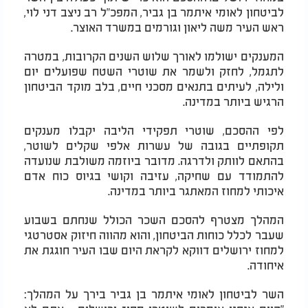
לביטחון לאומי איתמר בן גביר, המפכ"ל רב ניצב דני לוי,
ראש העיר משה ליאון וגורמים במשרד האוצר.
המענקים ישולמו לאורך שלוש השנים הקרובות, במטרה
לתגמל, לחזק ולשמר את שוטרי השטח שפועלים יום
ולילה, לעיתים בתנאים מסכני חיים, בלב מוקד הביטחון
הרגיש ביותר במדינה.
לפי ההסכם, שוטרי תפקידי הליבה יקבלו מענקים
תקופתיים בגובה של עשרות אלפי שקלים לשוטר,
בהתאם לוותק ולדרגה. מדובר ביוזמה משולבת שנועדה
להתמודד עם שחיקה, עזיבה וקושי בגיוס כוח אדם
איכותי למחוז המאתגר ביותר במדינה.
המהלך מצטרף להסכם השכר הכולל שנחתם בשבוע
שעבר לכלל כוחות הביטחון, והוא מהווה חיזוק אסטרטגי
למחוז ירושלים דווקא לקראת היום שבו העיר חוגגת את
איחודה.
השר לביטחון לאומי איתמר בן גביר בירך על המהלך: