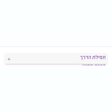
תפילת הדרך
ברכת המזון
יהדות
סידור תפילה
בריאות
חגים ומועדים