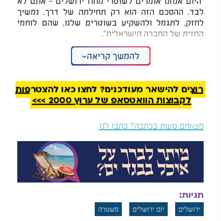
"היום אנחנו אומרים לשוטרי מחוז ירושלים - אתם לא
לבד. ההסכם הזה הוא רק תחילתה של דרך. נמשיך
לחזק, לתגמל ולהשקיע בשוטרים שלנו, שהם לוחמי
החזית של החברה הישראלית".
גם ראש העיר משה ליאון בירך על ההישג והדגיש את
להמשך קריאה
שיתוף הפעולה: "שוטרי משטרת ירושלים עושים עבודת
קודש. ההסכם הוא הבעת הערכה מתבקשת לפועלם. אני
מודה לכל השותפים, ובראשם השר בן גביר והמפכ"ל
רוצים להישאר מעודכנים? לחצו כאן להצטרפות
לוי, על התרומה לביטחונה של עירנו".
לקבוצות הוואטסאפ של ערוץ 2000 >>>
מצאתם טעות בכתבה? כתבו לנו
תגיות:
ירושלים
יום ירושלים
משטרה