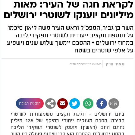
לקראת חגה של העיר: מאות
מיליונים יוענקו לשוטרי ירושלים
השר בן גביר, המפכ"ל וראש העיר משה ליאון סיכמו
על תוספת תקציב ייעודית לשוטרי תפקידי ליבה
במחוז ירושלים • ההסכם יימשך שלוש שנים וישפיע
על אלפי שוטרים בשטח
מאיר פרץ
25.05.25 כ"ז אייר התשפ"ה
א
א
הוספת תגובה
ביום ירושלים - חגיגת תקציב משמעותית לשוטרי
הבירה: הסכם מענקים ייחודי בהיקף של 135 מיליון
נחתם היום (ראשון) ויוענק לשוטרי תפקידי הליבה
במחוז ירושלים. ההסכם הוא פרי שיתוף פעולה בין השר