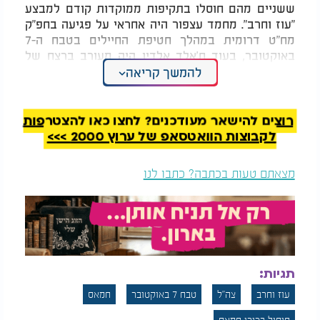
ששניים מהם חוסלו בתקיפות ממוקדות קודם למבצע
"עוז וחרב". מחמד עצפור היה אחראי על פגיעה בחפ"ק
מח"ט דרומית במהלך חטיפת החיילים בטבח ה-7
באוקטובר, בעוד ח'אלד אלדין היה מעורב ברצח של
אזרחים ישראלים והשתמש ברכוש שנגנב מהנרצחים
להמשך קריאה
אריק והודיה פרץ ז"ל.
רוצים להישאר מעודכנים? לחצו כאן להצטרפות
לקבוצות הוואטסאפ של ערוץ 2000 >>>
מצאתם טעות בכתבה? כתבו לנו
תגיות:
עוז וחרב
צה"ל
טבח 7 באוקטובר
חמאס
חיסול בכירי חמאס