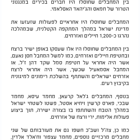
בין המחבלים שחוסלו היו חברים בכירים במנגנוני
הטרור של חמאס והג'יהאד האסלאמי.
המחבלים שחוסלו היו אחראיים לפעולות שזעזעו את
מדינת ישראל במהלך המתקפה הקטלנית, שבמהלכה
נהרגו כ-1,200 חיילים ואזרחים.
בין המחבלים שחוסלו היו אלו שעסקו באופן ישיר ברצח
ובחטיפת חיילים ואזרחים, כמו למשל המחבל חסן נאעם,
אשר היה אחראי על חטיפת סמל שקד דהן ז"ל, או
המחבל אסמאעיל שכשך, אשר היה אחראי לרצח
אזרחים ישראלים והשתתף בהשלכת רימונים למיגונית
בקיבוץ רעים.
בנוסף, המחבלים ג'לאל קרעאן, מחמד עיסא, מחמד
שבכי, פארס קרשין ויחיא אסטל, פשטו לשטחי ישראל
במהלך הטבח והשתתפו בו בצורה ישירה, תוך ביצוע
פעולות אלימות, ירי ורצח של אזרחים.
כמו כן, צה"ל ושב"כ חשפו גם את מעורבותם של שני
מחבלים מרכזיים נוספים, מחמד עצפור וח'אלד אלדין,