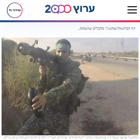
שידור חי
דף הבית
חדשות
11 מחבלים שהשתתפו בטבח 7.10 חוסלו בתקיפת צה"ל
אסמאעיל שכשך בטבח ה-7 באוקטובר: אחראי לרצח אזרחים ישראלים; השליך רימונים למיגונית בצומת רעים. (צילום: