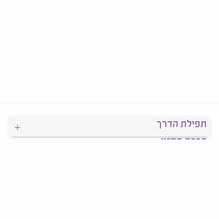
תפילת הדרך
ברכת המזון
יהדות
סידור תפילה
בריאות
חגים ומועדים