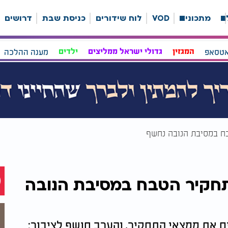
ה
מתכונים
VOD
לוח שידורים
כניסת שבת
דרושים
אטסאפ
המגזין
גדולי ישראל ממליצים
ילדים
מענה ההלכה
4 חטופים: תחקיר הטבח במסיבת הנובה
 את ממצאי התחקיר, והערב חושף לציבור: