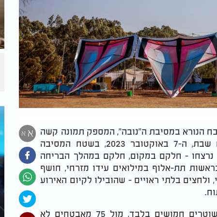
ח הנורא במסיבת ה"נובה", המספק תמונה קשה
א
א
ומצמררת על מה שהתרחש בבוקרו של יום שבת, ה-7 באוקטובר 2023, בשטח המסיבה
ך לקיבוץ רעים. 397 בני אדם נרצחו - חלקם במקום, חלקם במהלך הבריחה
נחטפו. התחקיר, בראשות תת-אלוף במילואים עידו מזרחי, חושף
ולחצים בלתי ראויים - שהובילו לקיום האירוע
ח.
בבסיס המחדל עמד מערך אבטחה דל: 31 שוטרים חמושים בלבד, מול 75 מאבטחים לא