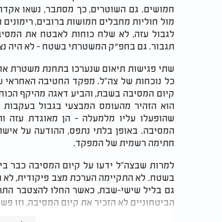
חמושים. גם השוטרים, כך מסתבר, נשאו אקדח
מול חוליות מחבלים חמושות ברובים, רימונים ו
לגבול עזה, לא שלח כוחות לאבטח את המסיבה
תגבור. גם בחפ״ק המשטרתי בשטח - לא היה נצ
שתי פגישות תיאום שנערכו בתחנת משטרת אופק
כל נוכחות של צה"ל. מפקד החטיבה האחראי על
קיום המסיבה בשבת, והביע דאגה מהיקף הכוח
הוא הזהיר מהעומס המבצעי בגבול בעקבות ה
שהופעלו עליו מלמעלה - הן מאוגדת עזה ו
המסיבה. באופן בלתי נתפס, ההודעה על אישו
חתימה רשמית של המפקד.
למרות שבצה"ל ידעו על קיום המסיבה כבר ביו
בשטח. לא התקיימה הערכת מצב פיקודית, לא הוג
גם בליל שישי-שבת, כאשר החלו להצטבר התרע
הביטחוניים לא הזכיר את קיום המסיבה, וזו פשו