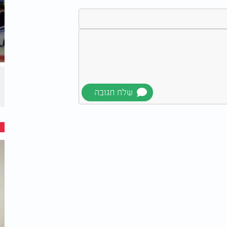
עובדה שהופקרנו במשך שעות ארוכות ומוכיח
בה ורבים מחברי הצוות נשארו בשטח, פינו את
 ונלחמו כמעט בגפם, תוך שהם מחלצים מאות
כת קדימה כקהילה, כחברה וכמדינה נדרש תחקיר
האמת ויאפשר בנייה מחדש של המדינה, באמון