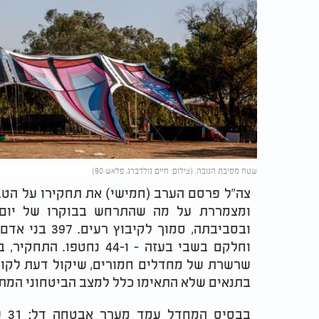
שטח מסיבת הנובה. (צילום: חיים גולדברג, פלאש 90)
צה"ל פרסם הערב (חמישי) את תחקירו על הטב
ובסביבתה, סמו
וחלקם בשבי בעזה - ו-44 
שרשרת של מחדלים חמורים, שיקול דעת לקוי, 
בתנאים שלא התאימו כלל למצב הביטחוני המתו