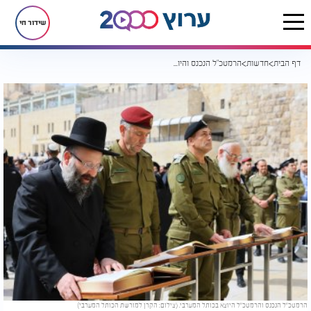
שידור חי
דף הבית
חדשות
הרמטכ"ל הנכנס והיוצא בכותל: "לשלום החיילים ולחזרת החטופים"
הרמטכ"ל הנכנס והרמטכ"ל היוצא בכותל המערבי. (צילום: הקרן למורשת הכותל המערבי)