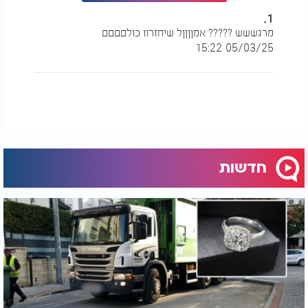
1.
מרגששש ????? אמןןןןל שיחזרוו כולםםםם
05/03/25 15:22
חדשות