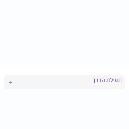
תפילת הדרך
ברכת המזון
יהדות
סידור תפילה
בריאות