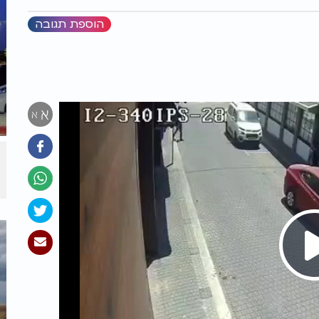
הוספת תגובה
א
א