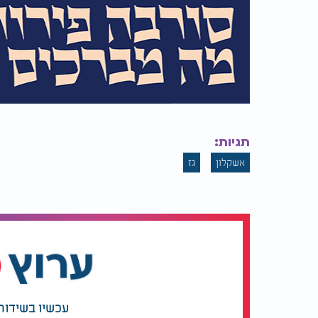
תגיות:
אשקלון
גז
עכשיו בשידור