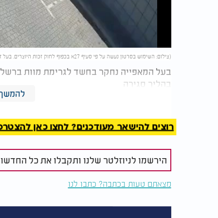
Video
(צילום: השימוש בסרטון נעשה על פי סעיף 27א בכפוף לחוק זכות היוצרים. בעל זכות היוצרים זכאי לבקש את הסרת הסרטון מ-
בעל המאפייה נחקר בחשד לגרימת מוות ברשלנו
בהליך סגירה
להמשך 
רוצים להישאר מעודכנים? לחצו כאן להצטרפות ל
הירשמו לניוזלטר שלנו ותקבלו את כל החדשו
מצאתם טעות בכתבה? כתבו לנו