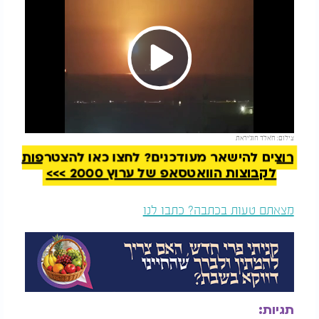
Play
להמשך קריאה
צילום: ח'אלד חוג'יראת
Video
רוצים להישאר מעודכנים? לחצו כאן להצטרפות
לקבוצות הוואטסאפ של ערוץ 2000 >>>
מצאתם טעות בכתבה? כתבו לנו
תגיות: