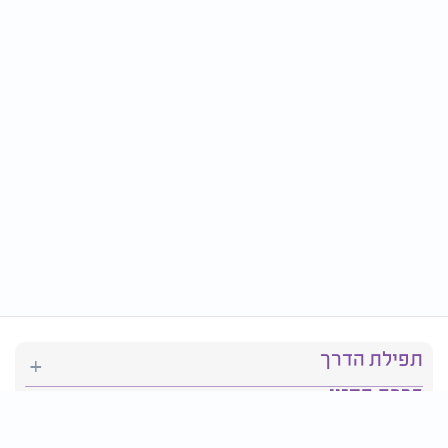
תפילת הדרך
ברכת המזון
יהדות