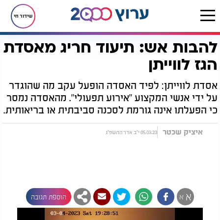
שידור חי
להבות אש: תיעוד חריג מאסדת
דף הבית
חדשות
להבות אש: תיעוד חריג מאסדת הגז לווייתן
הגז לווייתן
אסדת לווייתן: לפיד האסדה הופעל עקב מה שהוגדר
על ידי אנשי המקצוע "אירוע תפעולי". מהאסדה נמסר
כי הפעלתו אינה גורמת לסכנה סביבתית או בריאותית.
איציק שכטר
05.03.23 י"ב אדר התשפ"ג
א
א
הוספת תגובה