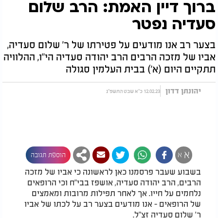
ברוך דיין האמת: הרב שלום
סעדיה נפטר
בצער רב אנו מודעים על פטירתו של ר' שלום סעדיה,
אביו של מזכה הרבים הרב יהודה סעדיה הי"ו, ההלוויה
תתקיים היום (א') בבית העלמין סגולה
יהונתן דדון
12.02.23 כ"א שבט התשפ"ג
א
א
הוספת תגובה
בשבוע שעבר פרסמנו כאן לראשונה כי אביו של מזכה
הרבים, הרב יהודה סעדיה, אושפז בבי"ח וכי הרופאים
נלחמים על חייו. אך לאחר תפילות מרובות ומאמצים
של הרופאים - אנו מודעים בצער רב על לכתו של אביו
ר' שלום סעדיה זצ"ל.