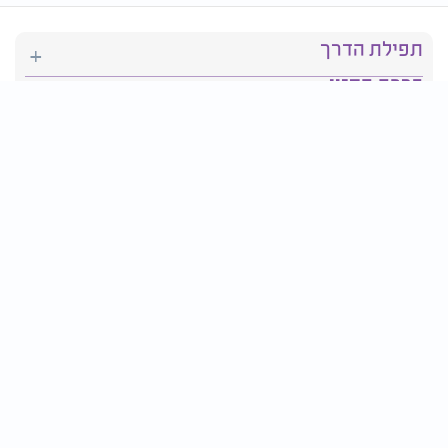
תפילת הדרך
ברכת המזון
יהדות
סידור תפילה
בריאות
חגים ומועדים
פרטים ליצירת קשר:
טלפון : 2610*