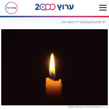
שידור חי
דף הבית
חדשות
ברוך דיין האמת: הרב שלום סעדיה נפטר
(צילום: ERIK Miheyeu/shutterstock)