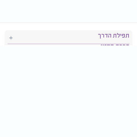
תפילת הדרך
ברכת המזון
יהדות
סידור תפילה
בריאות
חגים ומועדים