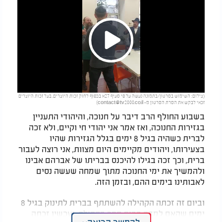
Play
(צילום: השימוש בסרטון/בתמונה נעשה על פי סעיף 27א בכפוף לחוק זכות היוצרים. בעל זכות היוצרים
Video
זכאי לבקש את הסרת הסרטון מ-
contact@tv2000.co.il
)
בשבוע החולף הרב דיבר על חנוכה, והיהודי התעניין
בגזירות החנוכה, ואז אמר אני יהודי חי וקיים, ולא זכה
לברית כשהיה בגיל 8 ימים בגלל הגזירות שהיו
בצעירותו, ויהודים מקיימים היום מצוות, אני רוצה לעבור
ברית, וכך זכה בגילו להיכנס בבריתו של אברהם אבינו
ולהמשיך את ימי החנוכה מתוך שמחה שעשה נסים
לאבותינו בימים ההם, ובזמן הזה.
וביום זה זכתה הקהילה להשתתף בברית לתינוק בגיל 8
ימים שהאם למדה בבית ספר בקהילה, ועכשיו זכתה