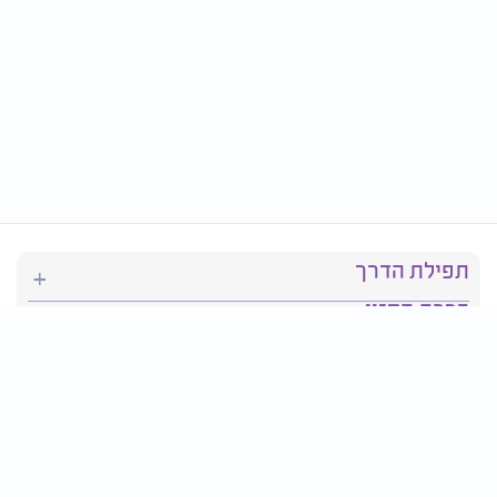
תפילת הדרך
ברכת המזון
יהדות
סידור תפילה
בריאות
חגים ומועדים