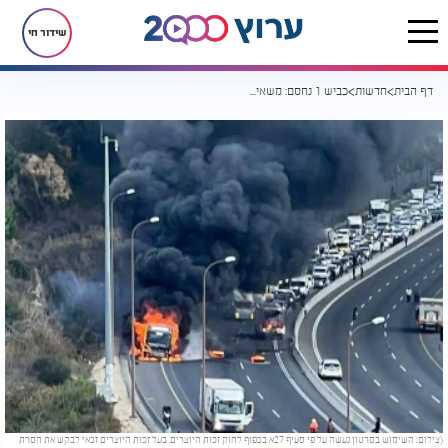
שידור חי
דף הבית
חדשות
כביש 1 נחסם: משאית עלתה באש וזה מה שנשאר
(צילום: השימוש בסרטון נעשה על פי סעיף 27א בכפוף לחוק זכות היוצרים. בעל זכות היוצרים זכאי לבקש את הסרת