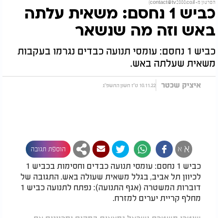
הסרטון מ-
contact@tv2000.co.il
)
כביש 1 נחסם: משאית עלתה
באש וזה מה שנשאר
כביש 1 נחסם: עומסי תנועה כבדים נגרמו בעקבות
משאית שעלתה באש.
איציק שכטר
10.11.22 ט"ז חשון התשפ"ג
א
א
הוספת תגובה
כביש 1 נחסם: עומסי תנועה כבדים וחסימות בכביש 1
לכיוון תל אביב, בגלל משאית שעולה באש. התגובה של
דוברות המשטרה (אגף התנועה): נפתח לתנועה כביש 1
מחלף קריית יערים למזרח.
שוטרי משטרת ישראל נמצאים במקום ומכוונים את