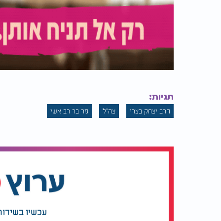
תגיות:
הרב יצחק בצרי
צה"ל
מר בר רב אשי
עכשיו בשידור