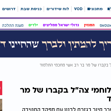
ה
מתכונים
VOD
לוח שידורים
כניסת שבת
דרושים
אטסאפ
המגזין
גדולי ישראל ממליצים
ילדים
מענה ההלכה
ל בקברו של מר בר רב אשי מחכמי התלמוד
לוחמי צה"ל בקברו של מר
רך סיור בגזרת לבנון עם מפקד החטיבה