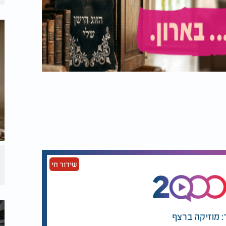
שידור חי
: מוזיקה ברצף