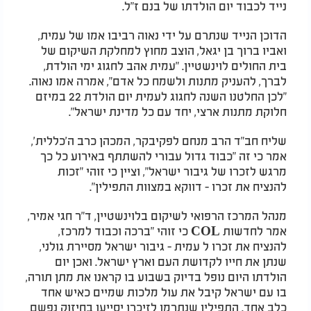
נייד לכבוד יום הולדתו של בנם ז"ל.
הדוכן הנייד שנתרם על ידי נאוה רביבו אמו של עמית,
ואביו ברוך בן יגאל, הוצב מחוץ למחלקת השיקום של
בית החולים לוינשטיין. "עמית אהב לחגוג ימי הולדת,
לברך, להעניק מתנות ולשמח כל אדם", אמרה אמו נאוה.
"לכן החלטנו השנה לחגוג לעמית יום הולדת 22 במיזם
חלוקת מתנות ארצי, יחד עם כל מדינת ישראל".
שליח חב"ד הרב מנחם לפקיבקר, המכהן כרב ה'כללית',
אמר כי זה "כבוד גדול עבורי להשתתף באירוע כל כך
מרגש לזכרו של גיבור ישראל", וציין כי זוהי "זכות
להנציח את זכרו - דווקא במצוות התפילין".
מנהל המרכז הרפואי לשיקום בלוינשטיין, ד"ר חגי אמיר,
אמר לחדשות COL כי זוהי "ברכה וכבוד למרכז,
להנציח את זכרו ל עמית - גיבור ישראל מסיירת גולני,
שנתן את חייו לקדושת העם וארץ ישראל. ואכן יום
הולדתו היום נופל בדיוק בשבוע בו קראנו את מתן תורה,
בו עם ישראל קיבל את עול מלכות שמיים כאיש אחד
כלב אחד. התפילין שנתרמו לזיכרו יסייעו בחיזוק נפשם