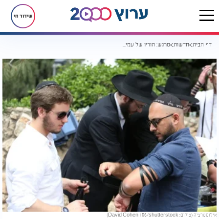
שידור חי
דף הבית
חדשות
מרגש: הוריו של עמית בן יגאל ז"ל - תרמו דוכן תפילין לע"נ ביום הולדתו
אילוסטרציה (צילום: David Cohen 156/shutterstock)