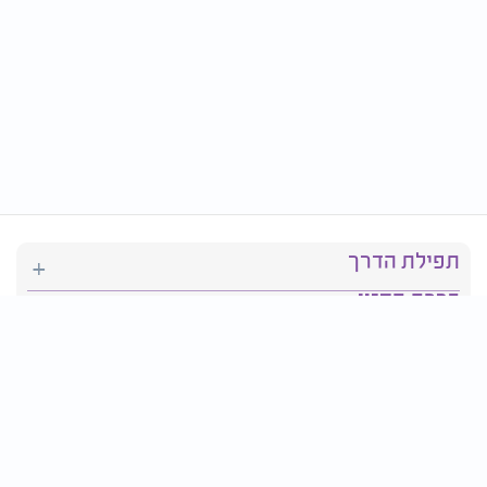
תפילת הדרך
ברכת המזון
יהדות
סידור תפילה
בריאות
חגים ומועדים