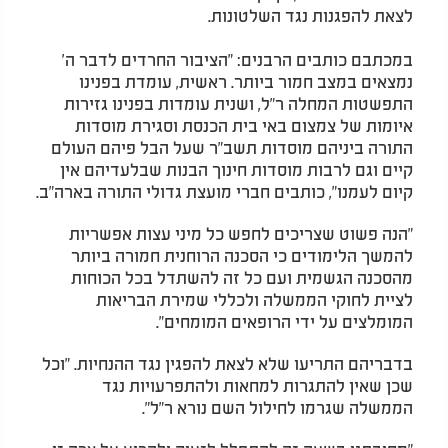
לצאת להפגנות נגד השלטונות.
במכתבם כותבים הרבנים: "הציבור החרדים לדבר ה'
נמצאים במצב חמור ביותר. ראשית, עומדת בפנינו
התפשטות המחלה ר"ל, ושנית עומדות בפנינו גזירות
איומות של צמצום באי בית הכנסת וסגירת מוסדות
התורה ביניהם מוסדות תשב"ר שעל הבל פיהם העולם
קיים וגם לרבות מוסדות חינוך הבנות שבלעדיהם אין
קיום לעמנו", כותבים חברי מועצת גדולי התורה בארה"ב.
"הנה פשוט שצריכים לחפש כל מיני עצות אפשריות
להמשך הלימודים כי הסכנה הרוחנית חמורה ביותר
מהסכנה הגשמית ועם כל זה להשתדל בכל הכוחות
לציית לחוקי הממשלה ולכללי שמירת הבריאות
המומלצים על ידי הרופאים המומחים".
בדבריהם התריעו שלא לצאת להפגין נגד ההנחיות. "וכל
שכן שאין להתגרות למחאות ולהתפרעויות נגד
הממשלה שגרמו לחילול השם נורא ר"ל".