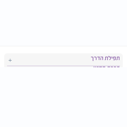
תפילת הדרך
ברכת המזון
יהדות
סידור תפילה
בריאות
חגים ומועדים