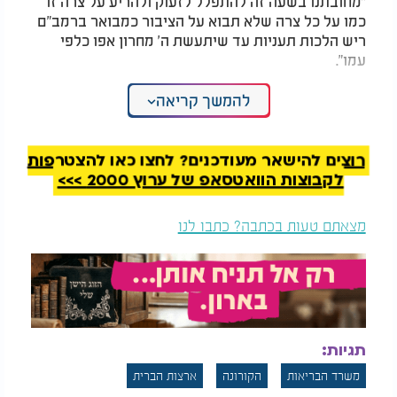
"מחובתנו בשעה זה להתפלל לזעוק ולהריע על צרה זו
כמו על כל צרה שלא תבוא על הציבור כמבואר ברמב"ם
ריש הלכות תעניות עד שיתעשת ה' מחרון אפו כלפי
עמו".
את מכתבם סיימו: "ויה"ר שיקובלו תפילותינו ולא ישמע
להמשך קריאה
עוד שוד ושבר בגבולינו, ושישלח הקב"ה ממרום רפואה
שלימה לחולי עמינו ושתתרומם קרן התורה והחינוך
הטהורה, ונזכה שישמע קול יעקב בוקע מבתי כניסיות
רוצים להישאר מעודכנים? לחצו כאן להצטרפות
ומבתי מדרשות ושנראה בישועתם של ישראל בכלל
לקבוצות הוואטסאפ של ערוץ 2000 >>>
ובפרט בב"א".
מצאתם טעות בכתבה? כתבו לנו
תגיות:
משרד הבריאות
הקורונה
ארצות הברית