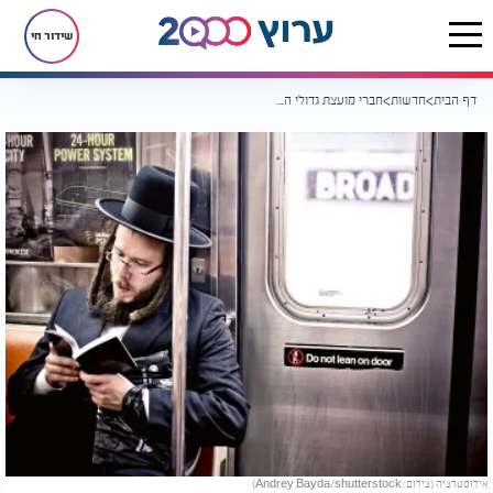
שידור חי
דף הבית
חדשות
חברי מועצת גדולי התורה בארה"ב מזהירים
אילוסטרציה (צילום: Andrey Bayda/shutterstock)