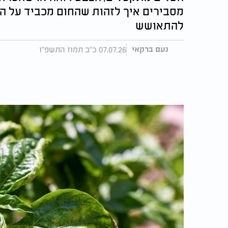
מסבירים איך לזהות שהחום מכביד על הצ
להתאושש
07.07.26 כ"ב תמוז התשפ"ו
נעם ברקאי