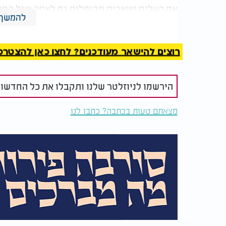
אם העלים נשארים מקופלים גם לאחר שגל החום 
להמשך 
מחלה.
סימן נוסף הוא קצוות עלים יבשים או פריכים. "
רוצים להישאר מעודכנים? לחצו כאן להצטרפות ל
מוגזמת לשמש", אומרת דנהאם.
המלצות נוספות
הירשמו לניוזלטר שלנו ותקבלו את כל החדשו
מצאתם טעות בכתבה? כתבו לנו
רגע אחד של שקט - שעלול
כך תחזרו ל
להיגמר באסון: הזהירות
החגים - בלי
שחייבים להכיר לפני
מהעייפות
מקלחת חמה
במקרה כזה היא ממליצה להשקות את הצמח היט