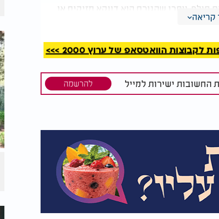
חולף, ייתכן שהגורם הוא דווקא מזיקים או
קריאה
זה בדרך כלל מצביע על חום, יובש או חשיפה
קבוצות הוואטסאפ של ערוץ 2000 >>>
ת החשובות ישירות למייל
להרשמה
שגרה אחרי
עובש באמבטיה? אל
 לקרוס
תתעלמו - זה מה שהוא
עושה לגוף שלכם
ב ולהעביר אותו למקום מוצל יותר בשעות אחר