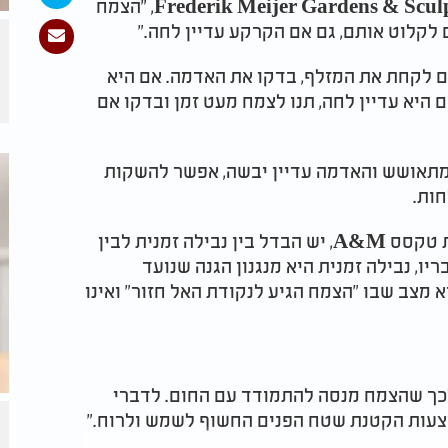
מנהלת מחלקת הגננות בגן הבוטני Frederik Meijer Gardens & Sculpture Park, "הצמח
לקלוט אותם, גם אם הקרקע עדיין לחה."
ם לקחת את המזלף, בדקו את האדמה. אם היא
היא עדיין לחה, תנו לצמח מעט זמן ובדקו אם
 מתאושש והאדמה עדיין יבשה, אפשר להשקות
חות.
לדברי לארי סטיין, מומחה לגננות מאוניברסיטת טקסס A&M, יש הבדל בין נבילה זמנית לבין
ו, נבילה זמנית היא מנגנון הגנה שנועד
א מצב שבו "הצמח הגיע לנקודת האל חזור" ואינו
כך שהצמח מנסה להתמודד עם החום. לדברי
צעות הקטנת שטח הפנים החשוף לשמש ולרוח."