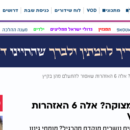
ה
מתכונים
VOD
לוח שידורים
כניסת שבת
דרושים
אטסאפ
המגזין
גדולי ישראל ממליצים
ילדים
מענה ההלכה
לם מהן בקיץ
הצמח שלכם שולח סימני מצוקה? אלה 6 האזהרות
 נושרים מוקדם מהרגיל? מומחי גינון