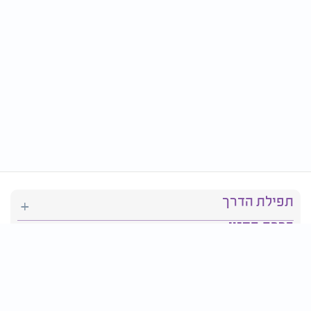
תפילת הדרך
ברכת המזון
יהדות
סידור תפילה
בריאות