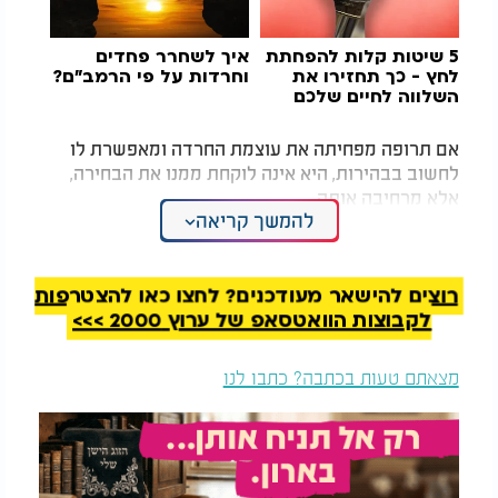
5 שיטות קלות להפחתת
איך לשחרר פחדים
לחץ - כך תחזירו את
וחרדות על פי הרמב"ם?
השלווה לחיים שלכם
אם תרופה מפחיתה את עוצמת החרדה ומאפשרת לו
לחשוב בבהירות, היא אינה לוקחת ממנו את הבחירה,
אלא מרחיבה אותה.
להמשך קריאה
מצד שני, גם תרופה אינה מחליפה את עבודת האדם.
היא לא יוצרת אמונה, לא בונה מידות, לא מחליטה
החלטות במקומו, ולא הופכת אותו לאדם טוב יותר. היא
רוצים להישאר מעודכנים? לחצו כאן להצטרפות
יכולה ליצור תנאים נפשיים מאוזנים יותר, שבתוכם
לקבוצות הוואטסאפ של ערוץ 2000 >>>
האדם יבחר כיצד לחיות.
מצאתם טעות בכתבה? כתבו לנו
התרופה משפיעה על המוח ועל המערכת הרגשית, אך
אינה מבטלת את האחריות המוסרית ואת היכולת לבחור
בטוב.
לפעמים אדם חושש שאם ייקח תרופה, הוא כבר לא