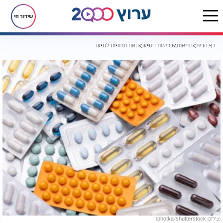
שידור חי
דף הבית
בריאות
בריאות הנפש
האם תרופות לנפש פוגעות בבחירה החופשית? התשובה עשויה להפתיע
(צילום: photka/shutterstock)