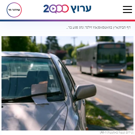
שידור חי
דף הבית
רץ בוואטסאפ
ניו זילנד: נהג פגע ברכב שלה, מה שקרה אחר כך הפך לוויראלי
(צילום: נעשה באמצעות ה-AI)