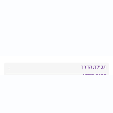
תפילת הדרך
ברכת המזון
יהדות
סידור תפילה
בריאות
חגים ומועדים