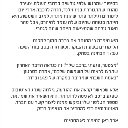
בסיפור שמרגש אלפי גולשים ברחבי העולם. צעירה
מהודו שמתגוררת בניו זילנד, חזרה לרכבה אחרי יום
לימודים וגילתה פתק שהונח מתחת למגב השמשה. היא
הייתה בטוחה שהיום שלה עומד להיהרס, אבל מהר
מאוד גילתה שהמציאות הייתה שונה לגמרי.
היא סיפרה כי החנתה את רכבה סמוך למקום
הלימודים בשעות הבוקר, וכשחזרה בסביבות השעה
17:00 הבחינה בפתק.
"מצטער, פגעתי ברכב שלך". זה כנראה הדבר האחרון
שתרצו לראות על השמשה שלכם", אמרה בסרטון.
"באמת חשבתי שמדובר במקרה של פגע וברח".
אלא שכאשר קראה את ההודעה, גילתה שנהג האוטובוס
שפגע ברכב לא ניסה להתחמק. הוא השאיר את שמו, את
מספר הטלפון שלו וביקש ממנה ליצור קשר עם חברת
האוטובוסים כדי להסדיר את הטיפול בנזק.
אבל כאן הסיפור לא הסתיים.