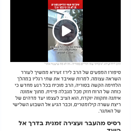
Play
הרב לירז זעירא: "איבדתי שתי רגליים בסוריה - זה לא מה שיעצור אותי"
Video
סיפורו המפעים של הרב לירז זעירא ממשיך לעורר
השראה עצומה. למרות שאיבד את שתי רגליו במהלך
הלחימה הקשה בסוריה, הרב מוכיח בכל רגע מחדש כי
כוחה של הרוח חזק מכל מגבלה פיזית. מתוך אמונה
איתנה ותקווה יוקדת, הוא הציב לעצמו יעד מדהים של
ריצת עשרה קילומטרים, וכבר הגיע אל השבוע השלישי
של האתגר.
רסיס מהעבר ועצירה זמנית בדרך אל
היעד