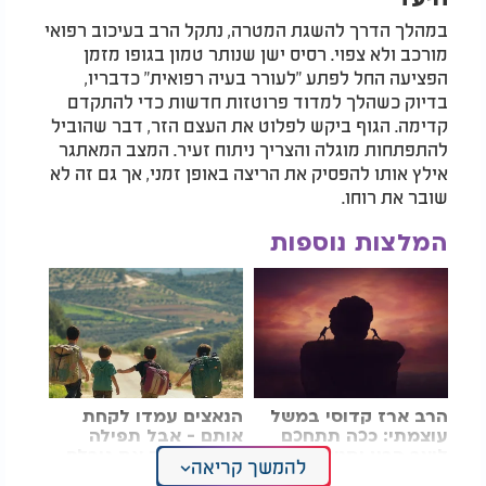
במהלך הדרך להשגת המטרה, נתקל הרב בעיכוב רפואי
מורכב ולא צפוי. רסיס ישן שנותר טמון בגופו מזמן
הפציעה החל לפתע "לעורר בעיה רפואית" כדבריו,
בדיוק כשהלך למדוד פרוטזות חדשות כדי להתקדם
קדימה. הגוף ביקש לפלוט את העצם הזר, דבר שהוביל
להתפתחות מוגלה והצריך ניתוח זעיר. המצב המאתגר
אילץ אותו להפסיק את הריצה באופן זמני, אך גם זה לא
שובר את רוחו.
המלצות נוספות
הרב ארז קדוסי במשל
הנאצים עמדו לקחת
עוצמתי: ככה תתחכם
אותם - אבל תפילה
ליצר הרע ותנצח
אחת שינתה את גורלם
להמשך קריאה