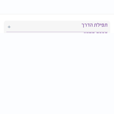
תפילת הדרך
ברכת המזון
יהדות
סידור תפילה
בריאות
חגים ומועדים