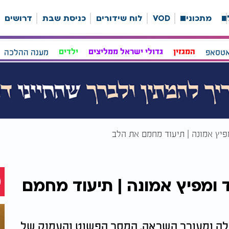
ה
מתכונים
VOD
לוח שידורים
כניסת שבת
דרושים
אטסאפ
המגזין
גדולי ישראל ממליצים
ילדים
מענה ההלכה
פיץ אמונה | תיעוד מחמם את הלב
 ומפיץ אמונה | תיעוד מחמם
לה ומעורר השראה. המסר הפשוט והעמוק של