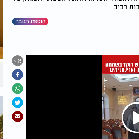
בות רבים
הוספת תגובה
א
א