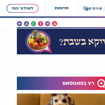
תרומות
לשידור החי
יצירת קשר
רץ בוואטסאפ