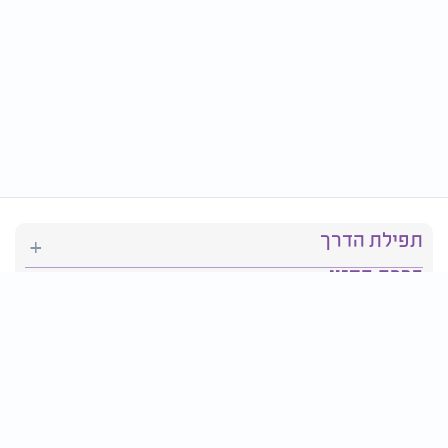
תפילת הדרך
ברכת המזון
יהדות
סידור תפילה
בריאות
חגים ומועדים