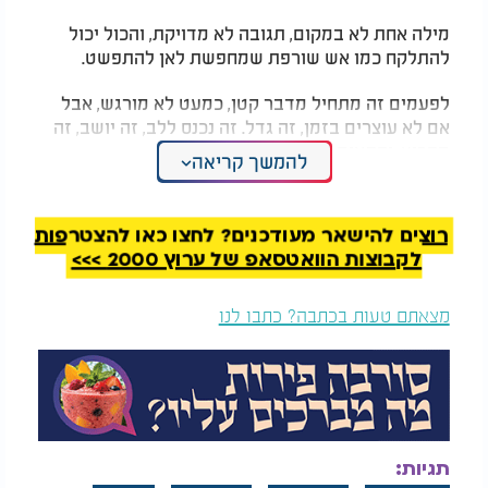
מילה אחת לא במקום, תגובה לא מדויקת, והכול יכול
להתלקח כמו אש שורפת שמחפשת לאן להתפשט.
לפעמים זה מתחיל מדבר קטן, כמעט לא מורגש, אבל
אם לא עוצרים בזמן, זה גדל. זה נכנס ללב, זה יושב, זה
מפריע, ופתאום כבר קשה לחזור אחורה.
להמשך קריאה
המלצות נוספות
רוצים להישאר מעודכנים? לחצו כאן להצטרפות
לקבוצות הוואטסאפ של ערוץ 2000 >>>
מצאתם טעות בכתבה? כתבו לנו
איך עם קטן כובש
"זה לא הוא - זה אתה":
שטחים ענקים? סודם
השיעור המטלטל של
של המרגלים נחשף
הרב אריה לוין בפרשת
קדושים
והאמת? לא צריך הרבה כדי לעצור את זה.
תגיות: